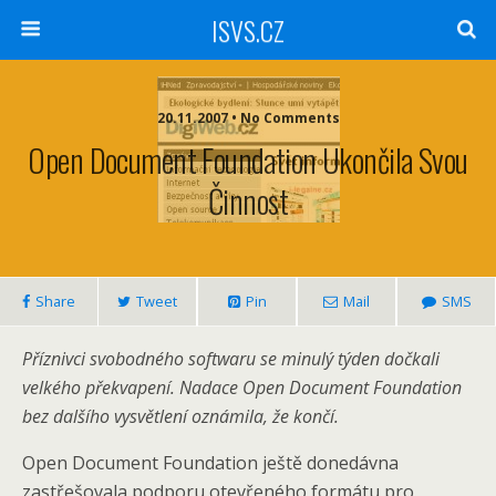
ISVS.CZ
20.11.2007 • No Comments
Open Document Foundation Ukončila Svou
Činnost
Share
Tweet
Pin
Mail
SMS
Příznivci svobodného softwaru se minulý týden dočkali
velkého překvapení. Nadace Open Document Foundation
bez dalšího vysvětlení oznámila, že končí.
Open Document Foundation ještě donedávna
zastřešovala podporu otevřeného formátu pro