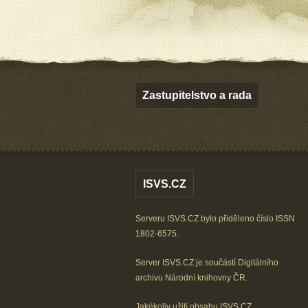
Zastupitelstvo a rada
ISVS.CZ
Serveru ISVS.CZ bylo přiděleno číslo ISSN
1802-6575.
Server ISVS.CZ je součástí
Digitálního
archivu
Národní knihovny ČR
.
Jakékoliv užití obsahu ISVS.CZ