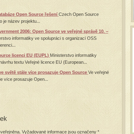
databáze Open Source řešení
Czech Open Source
o je název projektu...
rnment 2006: Open Source ve veřejné správě 10. –
erstvo informatiky ve spolupráci s organizací OSS
erenci...
ource licenci EU (EUPL)
Ministerstvo informatiky
návrhu textu Veřejné licence EU (European...
 ve světě stále více prosazuje Open Source
Ve veřejné
le více prosazuje Open...
vek
veřejněna.
Vyžadované informace jsou označeny
*