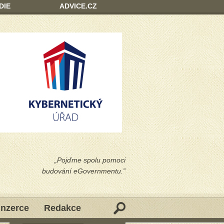
DIE
ADVICE.CZ
„Pojďme spolu pomoci
budování eGovernmentu.”
Inzerce
Redakce