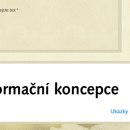
ejste bot
*