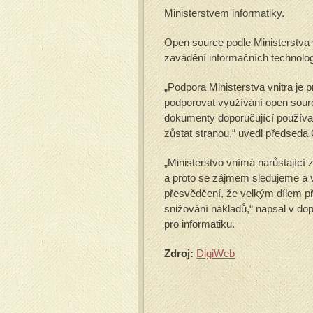
Ministerstvem informatiky.
Open source podle Ministerstva vn
zavádění informačních technolog
„Podpora Ministerstva vnitra je 
podporovat využívání open source
dokumenty doporučující používa
zůstat stranou,“ uvedl předseda 
„Ministerstvo vnímá narůstající 
a proto se zájmem sledujeme a v
přesvědčení, že velkým dílem přis
snižování nákladů,“ napsal v dop
pro informatiku.
Zdroj:
DigiWeb