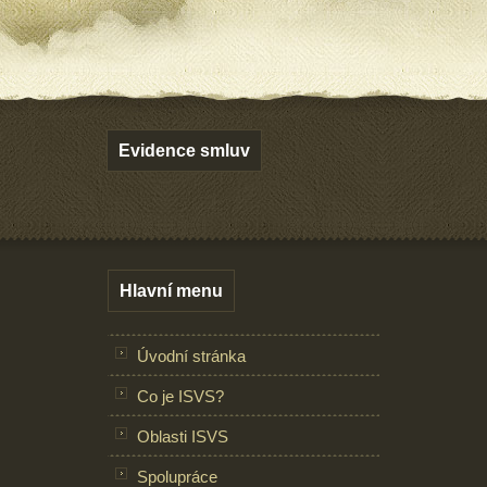
Evidence smluv
Hlavní menu
Úvodní stránka
Co je ISVS?
Oblasti ISVS
Spolupráce