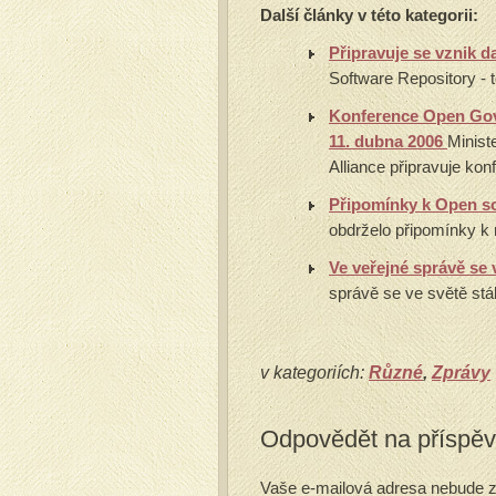
Další články v této kategorii:
Připravuje se vznik 
Software Repository - t
Konference Open Gove
11. dubna 2006
Minist
Alliance připravuje konf
Připomínky k Open s
obdrželo připomínky k 
Ve veřejné správě se
správě se ve světě stá
v kategoriích:
Různé
,
Zprávy
Odpovědět na příspě
Vaše e-mailová adresa nebude z