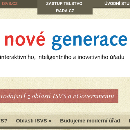
ISVS.CZ
ZASTUPITELSTVO-
ÚVODNÍ STU
RADA.CZ
avodajství z oblastí ISVS a eGovernmentu
VS?
Oblasti ISVS
»
Budujeme moderní úřad