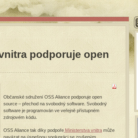
 vnitra podporuje open
Občanské sdružení OSS Aliance podporuje open
source – přechod na svobodný software. Svobodný
software je programován ve veřejně přístupném
zdrojovém kódu.
OSS Aliance tak díky podpoře
Ministerstva vnitra
může
navázat na úspešnou spolupráci se zrušeným