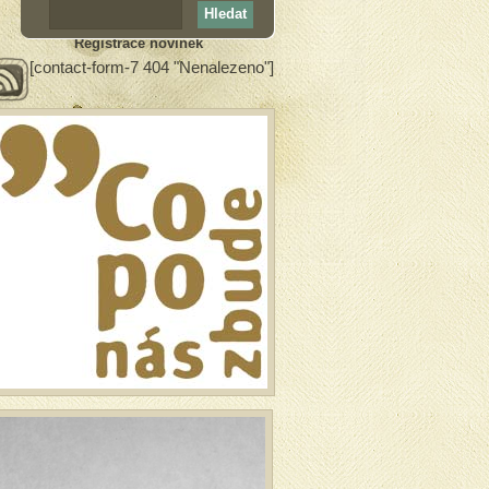
Registrace novinek
[contact-form-7 404 "Nenalezeno"]