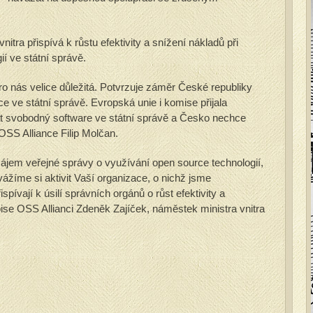
itra přispívá k růstu efektivity a snížení nákladů při
ií ve státní správě.
pro nás velice důležitá. Potvrzuje záměr České republiky
 ve státní správě. Evropská unie i komise přijala
t svobodný software ve státní správě a Česko nechce
OSS Alliance Filip Molčan.
zájem veřejné správy o využívání open source technologií,
ážíme si aktivit Vaší organizace, o nichž jsme
pívají k úsilí správních orgánů o růst efektivity a
ise OSS Allianci Zdeněk Zajíček, náměstek ministra vnitra