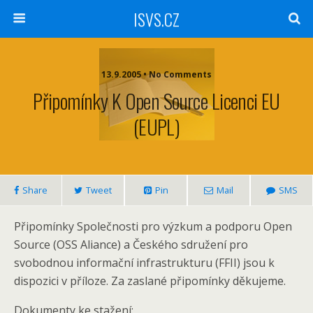
ISVS.CZ
13.9.2005 • No Comments
Připomínky K Open Source Licenci EU
(EUPL)
Share
Tweet
Pin
Mail
SMS
Připomínky Společnosti pro výzkum a podporu Open
Source (OSS Aliance) a Českého sdružení pro
svobodnou informační infrastrukturu (FFII) jsou k
dispozici v příloze. Za zaslané připomínky děkujeme.
Dokumenty ke stažení: