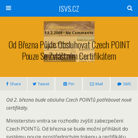
ISVS.CZ
13.2.2009 • No Comments
Od Března Půjde Obsluhovat Czech POINT
Pouze Se Zvláštním Certifikátem
Share
Tweet
Pin
Mail
SMS
Od 2. března bude obsluha Czech POINTů potřebovat nové
certifikáty.
Ministerstvo vnitra se rozhodlo zvýšit zabezpečení
Czech POINTů. Od března se bude možní přihlásit do
systému pouze prostřednictvím tokenu a certifikátu.