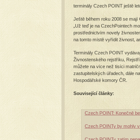
terminály Czech POINT ještě let
Ještě během roku 2008 se mají 
„Už teď je na CzechPointech možn
prostřednictvím novely živnoste
na tomto místě vyřídit živnost, a
Terminály Czech POINT vydávají
Živnostenského rejstříku, Rejstří
můžete na více než tisíci matri
zastupitelských úřadech, dále n
Hospodářské komory ČR.
Související články:
Czech POINT: Konečně bez
Czech POINTy by mohly vzn
Czech POINTy zatím nenap