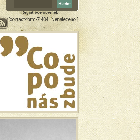
Registrace novinek
[contact-form-7 404 "Nenalezeno"]