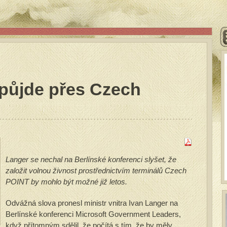
 půjde přes Czech
Langer se nechal na Berlínské konferenci slyšet, že
založit volnou živnost prostřednictvím terminálů Czech
POINT by mohlo být možné již letos.
Odvážná slova pronesl ministr vnitra Ivan Langer na
Berlínské konferenci Microsoft Government Leaders,
když přítomným sdělil, že počítá s tím, že by měly