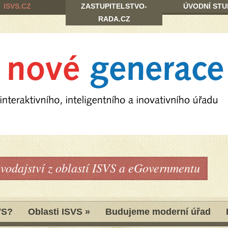
ISVS.CZ
ZASTUPITELSTVO-
ÚVODNÍ STU
RADA.CZ
avodajství z oblastí ISVS a eGovernmentu
VS?
Oblasti ISVS
»
Budujeme moderní úřad