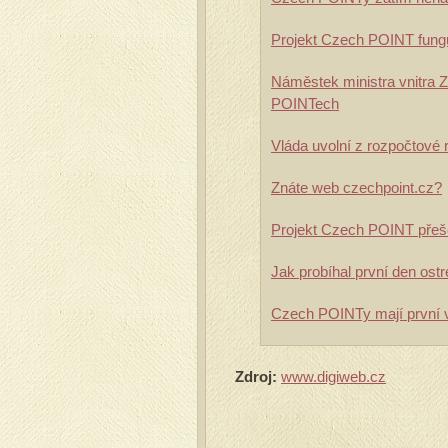
Projekt Czech POINT funguj
Náměstek ministra vnitra 
POINTech
Vláda uvolní z rozpočtové
Znáte web czechpoint.cz?
Projekt Czech POINT přeše
Jak probíhal první den os
Czech POINTy mají první 
Zdroj:
www.digiweb.cz