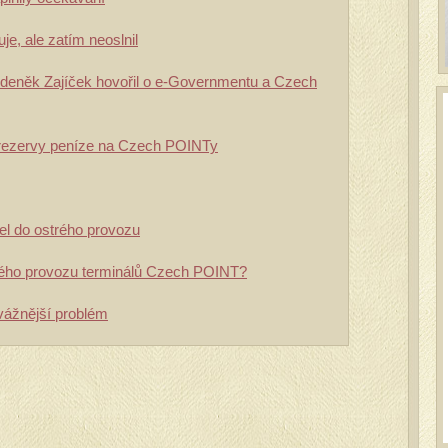
e, ale zatím neoslnil
Zdeněk Zajíček hovořil o e-Governmentu a Czech
 rezervy peníze na Czech POINTy
l do ostrého provozu
trého provozu terminálů Czech POINT?
vážnější problém