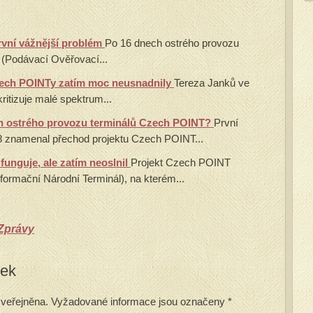
vní vážnější problém
Po 16 dnech ostrého provozu
(Podávací Ověřovací...
ech POINTy zatím moc neusnadnily
Tereza Janků ve
ritizuje malé spektrum...
en ostrého provozu terminálů Czech POINT?
První
8 znamenal přechod projektu Czech POINT...
funguje, ale zatím neoslnil
Projekt Czech POINT
ormační Národní Terminál), na kterém...
Zprávy
vek
veřejněna.
Vyžadované informace jsou označeny
*