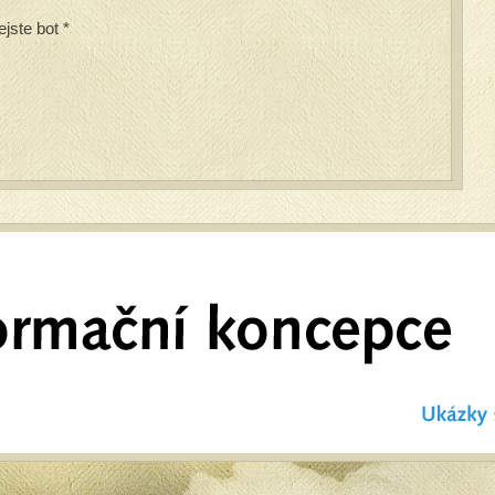
ejste bot
*