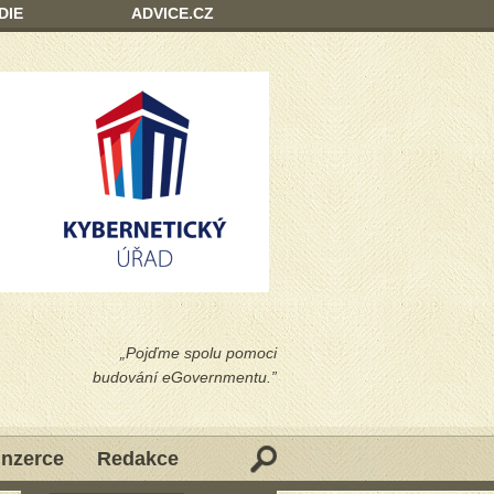
DIE
ADVICE.CZ
„Pojďme spolu pomoci
budování eGovernmentu.”
Inzerce
Redakce