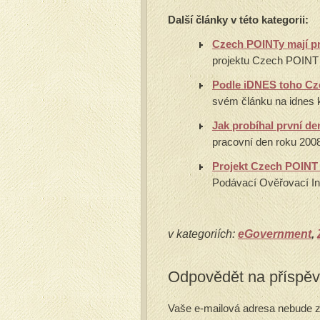
Další články v této kategorii:
Czech POINTy mají pr
projektu Czech POINT 
Podle iDNES toho Cz
svém článku na idnes k
Jak probíhal první d
pracovní den roku 200
Projekt Czech POINT 
Podávací Ověřovací Inf
v kategoriích:
eGovernment
,
Odpovědět na příspě
Vaše e-mailová adresa nebude z