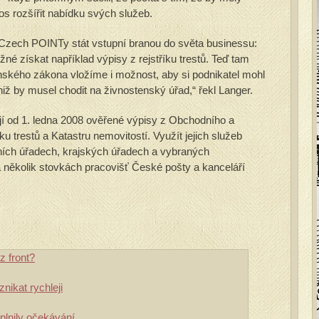
os rozšířit nabídku svých služeb.
Czech POINTy stát vstupní branou do světa businessu:
é získat například výpisy z rejstříku trestů. Teď tam
nského zákona vložíme i možnost, aby si podnikatel mohl
niž by musel chodit na živnostenský úřad,“ řekl Langer.
 od 1. ledna 2008 ověřené výpisy z Obchodního a
ku trestů a Katastru nemovitostí. Využít jejich služeb
čních úřadech, krajských úřadech a vybraných
a několik stovkách pracovišť České pošty a kanceláří
 front?
ikat rychleji
lnily očekávání