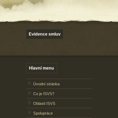
Evidence smluv
Hlavní menu
Úvodní stránka
Co je ISVS?
Oblasti ISVS
Spolupráce