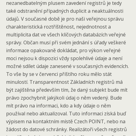
nezanedbatelným plusem zavedení registrů je tedy
také odstranění případných duplicit a neaktuálnosti
údajů. V současné době je pro naši veřejnou správu
charakteristická roztříštěnost, nejednotnost a
multiplicita dat ve všech klíčových databázích veřejné
správy. Občan musí při svém jednání s úřady veškeré
informace opakovaně dokládat, pro výkon veřejné
moci nejsou k dispozici vždy spolehlivé údaje a není
možné sdílet údaje zanesené v současných evidencích.
To vše by se v červenci příštího roku mělo stát
minulostí. Transparentnost Základních registrů má
být zajištěna především tím, že daný subjekt bude mít
právo zpochybnit jakýkoli údaj o něm vedený. Bude
mít právo na informaci, kdo a kdy údaje o něm
používal nebo aktualizoval. Tuto informaci získá buď
výpisem na kontaktním místě Czech POINT, nebo na
žádost do datové schránky. Realizátoři všech registrů