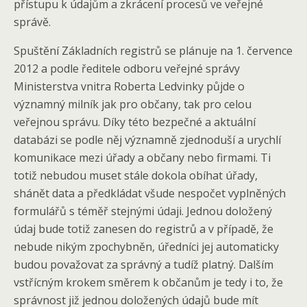
přístupu k údajům a zkrácení procesů ve veřejné
správě.
Spuštění Základních registrů se plánuje na 1. července
2012 a podle ředitele odboru veřejné správy
Ministerstva vnitra Roberta Ledvinky půjde o
významný milník jak pro občany, tak pro celou
veřejnou správu. Díky této bezpečné a aktuální
databázi se podle něj významně zjednoduší a urychlí
komunikace mezi úřady a občany nebo firmami. Ti
totiž nebudou muset stále dokola obíhat úřady,
shánět data a předkládat všude nespočet vyplněných
formulářů s téměř stejnými údaji. Jednou doložený
údaj bude totiž zanesen do registrů a v případě, že
nebude nikým zpochybněn, úředníci jej automaticky
budou považovat za správný a tudíž platný. Dalším
vstřícným krokem směrem k občanům je tedy i to, že
správnost již jednou doložených údajů bude mít