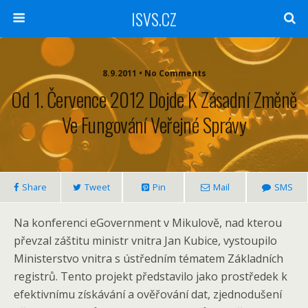
ISVS.CZ
8.9.2011 • No Comments
Od 1. Července 2012 Dojde K Zásadní Změně
Ve Fungování Veřejné Správy
Share
Tweet
Pin
Mail
SMS
Na konferenci eGovernment v Mikulově, nad kterou
převzal záštitu ministr vnitra Jan Kubice, vystoupilo
Ministerstvo vnitra s ústředním tématem Základních
registrů. Tento projekt představilo jako prostředek k
efektivnímu získávání a ověřování dat, zjednodušení