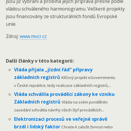
jsou již vybráni a probíhá jejich příprava přesně podle
vládou schváleného harmonogramu. Veškeré projekty
jsou financovány ze strukturálních fondů Evropské
unie.
Zdroj:
www.mvcr.cz
Další články v této kategorii:
Vláda přijala „jízdní řád“ přípravy
základních registrů
Klíčový projekt eGovernmentu
v České republice, tedy realizace základních registrů,...
Vláda schválila prováděcí zákony ke vzniku
Základních registrů
Vláda na svém pondělním
zasedání schválila návrhy všech čtyř prováděcích...
Elektronizaci procesů ve veřejné správě
brzdí i lidský faktor
Chcete-li založit živnost nebo