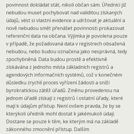
povinnost dokládat stát, nikoli občan sám. Úředníci již
nebudou muset pochybovat nad validitou získaných
údajů, vést si vlastní evidence a udržovat je aktuální a
nově nebudou smět přenášet povinnosti prokazovat
referenční data na občana. Výjimka je povolena pouze
v případě, že požadovaná data v registrech obsažená
nebudou, nebo budou označena jako nesprávná, tedy
zpochybněná. Data budou prostě a efektivně
získávána z jednoho místa základních registrů a
agendových informačních systémů, což v konečném
důsledku zrychlí proces vyřízení žádosti a sníží
byrokratickou zátěž úřadů. Změnu provedenou na
jednom úřadě získají z registrů i ostatní úřady, které
mají k údajům přístup. Není ovšem pravda, že by se
kterýkoli úředník mohl dostat k jakémukoli údaji.
Dostane se pouze k těm, ke kterým má na základě
zákonného zmocnění přístup. Dalším