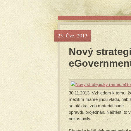
23. Čvc. 2013
Nový strateg
eGovernmentu
30.11.2013. Vzhledem k tomu, ž
mezitím máme jinou vládu, nabí
se otázka, zda materiál bude
opravdu projednán. Naštěstí to
nezastavily.
Přestože ještě dokument nebyl dá