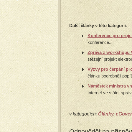
Další články v této kategorii:
Konference pro proj
konference...
Zpráva z workshopu 
stěžejní projekt elektro
Výzvy pro čerpání pro
článku podrobněji popí
Náměstek ministra vn
Internet ve státní sprá
v kategoriích:
Články
,
eGove
Odpovědět na příspě