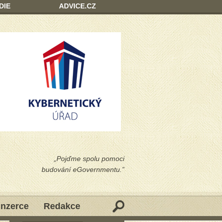
DIE
ADVICE.CZ
„Pojďme spolu pomoci
budování eGovernmentu.”
Inzerce
Redakce