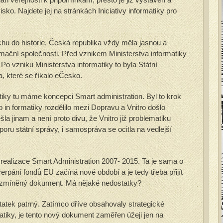
o. Najdete jej na stránkách Iniciativy informatiky pro
hu do historie. Česká republika vždy měla jasnou a
rmační společnosti. Před vznikem Ministerstva informatiky
. Po vzniku Ministerstva informatiky to byla Státní
a, které se říkalo eČesko.
tiky tu máme koncepci Smart administration. Byl to krok
 in formatiky rozdělilo mezi Dopravu a Vnitro došlo
la jinam a není proto divu, že Vnitro již problematiku
odporu státní správy, i samospráva se ocitla na vedlejší
e realizace Smart Administration 2007- 2015. Ta je sama o
čerpání fondů EU začíná nové období a je tedy třeba přijít
še zmíněný dokument. Má nějaké nedostatky?
tatek patrný. Zatímco dříve obsahovaly strategické
tiky, je tento nový dokument zaměřen úžeji jen na