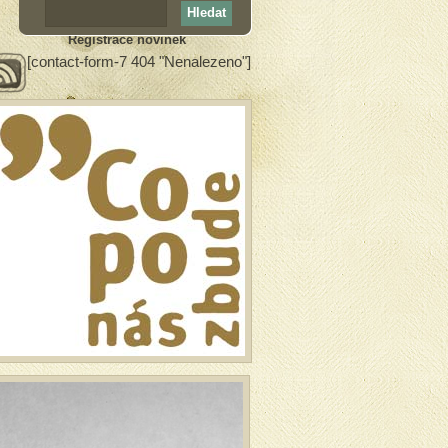
Registrace novinek
[contact-form-7 404 "Nenalezeno"]