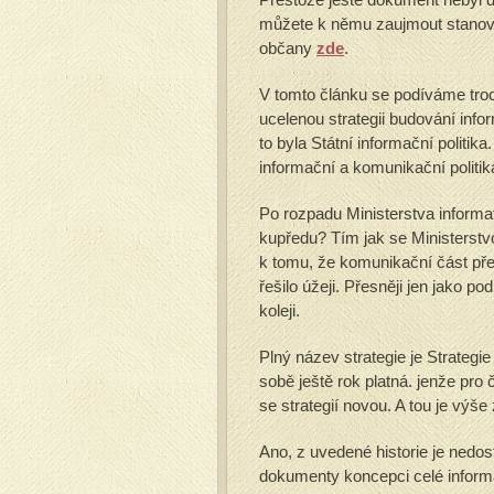
můžete k němu zaujmout stanovisk
občany
zde
.
V tomto článku se podíváme troc
ucelenou strategii budování info
to byla Státní informační politika
informační a komunikační politik
Po rozpadu Ministerstva informa
kupředu? Tím jak se Ministerstvo
k tomu, že komunikační část přeš
řešilo úžeji. Přesněji jen jako p
koleji.
Plný název strategie je Strategi
sobě ještě rok platná. jenže pro 
se strategií novou. A tou je vý
Ano, z uvedené historie je nedos
dokumenty koncepci celé informa