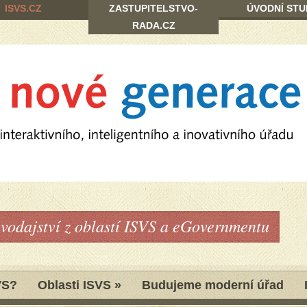
ISVS.CZ
ZASTUPITELSTVO-
ÚVODNÍ STU
RADA.CZ
avodajství z oblastí ISVS a eGovernmentu
VS?
Oblasti ISVS
»
Budujeme moderní úřad