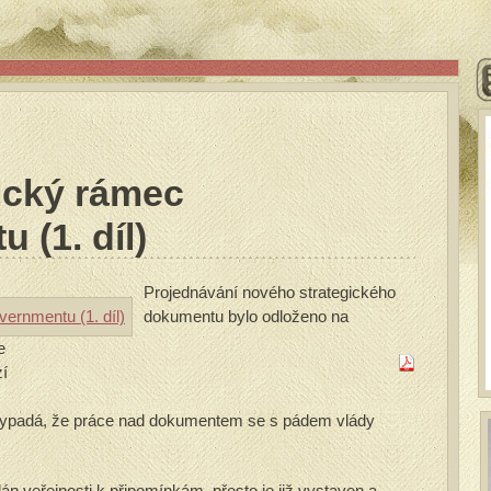
ický rámec
 (1. díl)
Projednávání nového strategického
dokumentu bylo odloženo na
e
zí
 vypadá, že práce nad dokumentem se s pádem vlády
n veřejnosti k připomínkám, přesto je již vystaven a