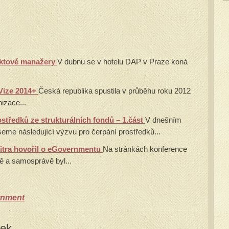
ektové manažery
V dubnu se v hotelu DAP v Praze koná
Vize 2014+
Česká republika spustila v průběhu roku 2012
nizace...
středků ze strukturálních fondů – 1.část
V dnešním
šeme následující výzvu pro čerpání prostředků...
itra hovořil o eGovernmentu
Na stránkách konference
vě a samosprávě byl...
rnment
vek