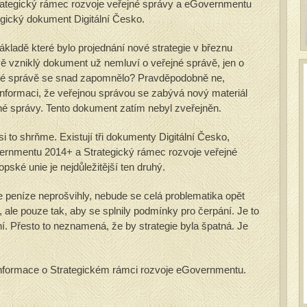
rategický rámec rozvoje veřejné správy a eGovernmentu
tegický dokument Digitální Česko.
základě které bylo projednání nové strategie v březnu
vě vzniklý dokument už nemluví o veřejné správě, jen o
né správě se snad zapomnělo? Pravděpodobně ne,
nformaci, že veřejnou správou se zabývá nový materiál
né správy. Tento dokument zatím nebyl zveřejněn.
 to shrňme. Existují tři dokumenty Digitální Česko,
ernmentu 2014+ a Strategický rámec rozvoje veřejné
pské unie je nejdůležitější ten druhý.
e peníze neprošvihly, nebude se celá problematika opět
, ale pouze tak, aby se splnily podmínky pro čerpání. Je to
ení. Přesto to neznamená, že by strategie byla špatná. Je
informace o Strategickém rámci rozvoje eGovernmentu.