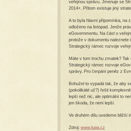
veřejnou správu. Jmenuje se St
2014+. Přitom existuje jiný stra
A to byla hlavní připomínka, na 
odloženo na listopad. Jenže prá
eGovernmentu. Na část o veřej
protože v dokumentu naleznete i
Strategický rámec rozvoje veřej
Máte v tom trochu zmatek? Tak si
Strategický rámec rozvoje eGov
správy. Pro čerpání peněz z Evro
Bohužel to vypadá tak, že aby s
(pokolikáté už?) řešit komplexně
lepší než nic, ale optimální to n
jen škoda, že není lepší.
Ve druhém dílu uvedeme bližší 
Zdroj:
www.lupa.cz