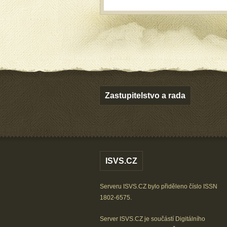
Zastupitelstvo a rada
ISVS.CZ
Serveru ISVS.CZ bylo přiděleno číslo ISSN
1802-6575.
Server ISVS.CZ je součástí
Digitálního