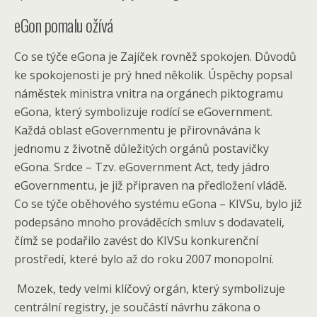
eGon pomalu ožívá
Co se týče eGona je Zajíček rovněž spokojen. Důvodů
ke spokojenosti je prý hned několik. Úspěchy popsal
náměstek ministra vnitra na orgánech piktogramu
eGona, který symbolizuje rodící se eGovernment.
Každá oblast eGovernmentu je přirovnávána k
jednomu z životně důležitých orgánů postavičky
eGona. Srdce – Tzv. eGovernment Act, tedy jádro
eGovernmentu, je již připraven na předložení vládě.
Co se týče oběhového systému eGona – KIVSu, bylo již
podepsáno mnoho prováděcích smluv s dodavateli,
čímž se podařilo zavést do KIVSu konkurenční
prostředí, které bylo až do roku 2007 monopolní.
Mozek, tedy velmi klíčový orgán, který symbolizuje
centrální registry, je součástí návrhu zákona o