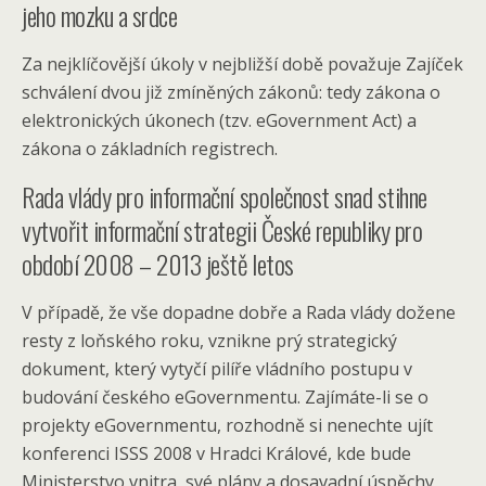
jeho mozku a srdce
Za nejklíčovější úkoly v nejbližší době považuje Zajíček
schválení dvou již zmíněných zákonů: tedy zákona o
elektronických úkonech (tzv. eGovernment Act) a
zákona o základních registrech.
Rada vlády pro informační společnost snad stihne
vytvořit informační strategii České republiky pro
období 2008 – 2013 ještě letos
V případě, že vše dopadne dobře a Rada vlády dožene
resty z loňského roku, vznikne prý strategický
dokument, který vytyčí pilíře vládního postupu v
budování českého eGovernmentu. Zajímáte-li se o
projekty eGovernmentu, rozhodně si nenechte ujít
konferenci ISSS 2008 v Hradci Králové, kde bude
Ministerstvo vnitra své plány a dosavadní úspěchy