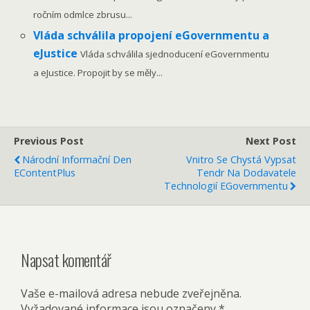
ročním odmlce zbrusu...
Vláda schválila propojení eGovernmentu a
eJustice
Vláda schválila sjednoducení eGovernmentu
a eJustice. Propojit by se měly...
Previous Post
Next Post
Národní Informační Den
Vnitro Se Chystá Vypsat
EContentPlus
Tendr Na Dodavatele
Technologií EGovernmentu
Napsat komentář
Vaše e-mailová adresa nebude zveřejněna.
Vyžadované informace jsou označeny
*