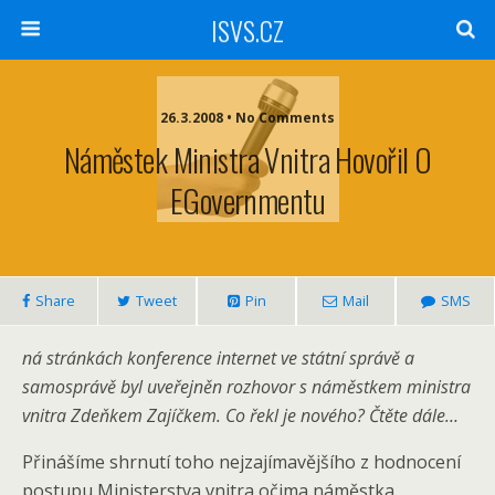
ISVS.CZ
26.3.2008 • No Comments
Náměstek Ministra Vnitra Hovořil O
EGovernmentu
Share
Tweet
Pin
Mail
SMS
ná stránkách konference internet ve státní správě a
samosprávě byl uveřejněn rozhovor s náměstkem ministra
vnitra Zdeňkem Zajíčkem. Co řekl je nového? Čtěte dále…
Přinášíme shrnutí toho nejzajímavějšího z hodnocení
postupu Ministerstva vnitra očima náměstka