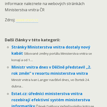
informace naleznete na webových stránkách
Ministerstva vnitra ČR
Zdroj:
www.mvcr.cz
Další články v této kategorii:
Stránky Ministerstva vnitra dostaly nový
kabát
Slibované změny portálu Ministerstva vnitra se
konají a od 1....
Ministr vnitra dnes v Děčíně představil „2.
rok změn“ v resortu ministerstva vnitra
Ministr vnitra Ivan Langer navštívil dnes, ve čtvrtek 24.
dubna...
Estat.cz: úředníci ministerstva vnitra
rozebírají efektivní systém ministerstva
informatiky
Článek Dalibora Veřmiřovského kritizuje