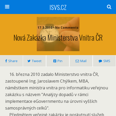
ISVS.CZ
17.3.2010 • No Comments
Nová Zakázka Ministerstva Vnitra ČR
Share
Tweet
Pin
Mail
SMS
16. března 2010 zadalo Ministerstvo vnitra ČR,
zastoupené Ing. Jaroslavem Chýlkem, MBA,
náměstkem ministra vnitra pro informatiku veřejnou
zakázku s názvem "Analýzy dopadů v rámci
implementace eGovernmentu na úrovni vyšších
samosprávných celků".
Předmětem veřejné zakázky je poskytnutí služeb