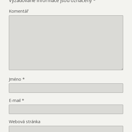
Vyžadované informace jsou označeny
*
Komentář
Jméno
*
E-mail
*
Webová stránka