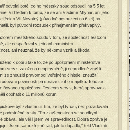
ář odvolal poté, co ho městský soud odsoudil na 5,5 let
ině. Vzhledem k tomu, že se ani Vladimír Mlynář, ani jeho
líček a Vít Novotný (původně odsouzeni na 6 let) na
hatili, byl původní rozsudek přinejmenším překvapivý.
názorem městského soudu v tom, že společnost Testcom
, ale nespatřoval v jednaní exministra
ost, ani neuznal, že by někomu vznikla škoda.
teno k dobru také to, že po upozornění ministerstva
com servis založena neoprávněně, ji neprodleně zrušili.
ni ze zneužití pravomocí veřejného činitele, zneužití
rušování povinnosti při správě cizího majetku. Toho se
iž zmiňovanou společnost Testcom servis, která spravovala
ěli obohatit o 11 milionů korun.
čkové byl zvláštní už tím, že byl tvrdší, než požadovala
ze podmíněné tresty. "Po zkušenostech se soudkyní
obával, ale věřil jsem ve spravedlnost. Dobrá zpráva je,
guje. Jsem samozřejmě rád, jak to dopadlo," řekl Vladimír