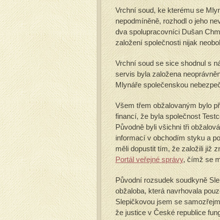
Vrchní soud, ke kterému se Mlyn
nepodmíněně, rozhodl o jeho nev
dva spolupracovníci Dušan Chme
založení společnosti nijak neobo
Vrchní soud se sice shodnul s 
servis byla založena neoprávněně
Mlynáře společenskou nebezpečn
Všem třem obžalovaným bylo přič
financí, že byla společnost Test
Původně byli všichni tři obžalová
informací v obchodím styku a po
měli dopustit tím, že založili j
Portál veřejné správy
, čímž se m
Původní rozsudek soudkyně Slepi
obžaloba, která navrhovala pou
Slepičkovou jsem se samozřejmě 
že justice v České republice fun