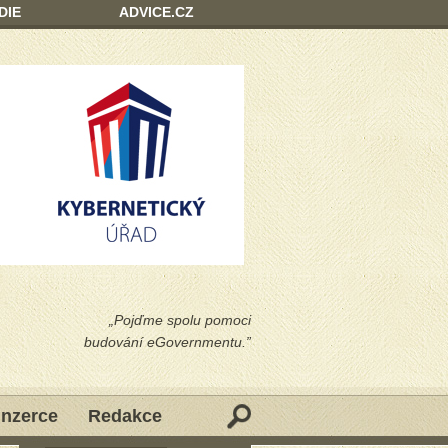
DIE
ADVICE.CZ
„Pojďme spolu pomoci
budování eGovernmentu.”
Inzerce
Redakce