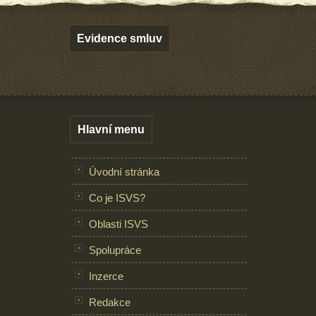
Evidence smluv
Hlavní menu
Úvodní stránka
Co je ISVS?
Oblasti ISVS
Spolupráce
Inzerce
Redakce