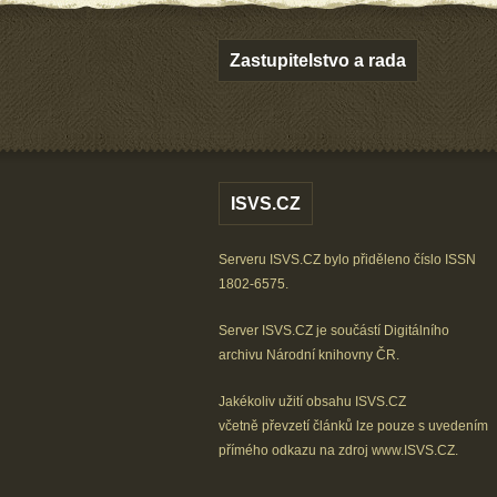
Zastupitelstvo a rada
ISVS.CZ
Serveru ISVS.CZ bylo přiděleno číslo ISSN
1802-6575.
Server ISVS.CZ je součástí
Digitálního
archivu
Národní knihovny ČR
.
Jakékoliv užití obsahu ISVS.CZ
včetně převzetí článků lze
pouze s uvedením
přímého odkazu na zdroj
www.ISVS.CZ
.