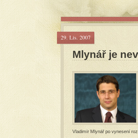
29. Lis. 2007
Mlynář je ne
Vladimír Mlynář po vynesení ro