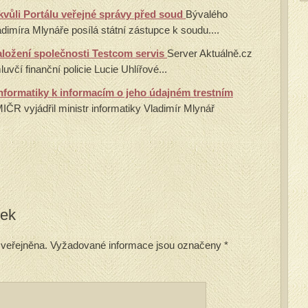
kvůli Portálu veřejné správy před soud
Bývalého
adimíra Mlynáře posílá státní zástupce k soudu....
aložení společnosti Testcom servis
Server Aktuálně.cz
uvčí finanční policie Lucie Uhlířové...
informatiky k informacím o jeho údajném trestním
ČR vyjádřil ministr informatiky Vladimír Mlynář
vek
veřejněna.
Vyžadované informace jsou označeny
*