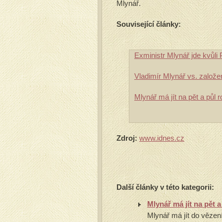
Mlynář.
Související články:
Exministr Mlynář jde kvůli
Vladimír Mlynář vs. založe
Mlynář má jít na pět a půl 
Zdroj:
www.idnes.cz
Další články v této kategorii:
Mlynář má jít na pět 
Mlynář má jít do vězení