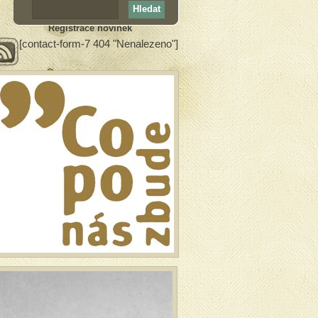
Registrace novinek
[contact-form-7 404 "Nenalezeno"]