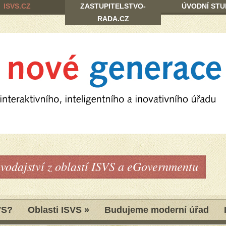
ISVS.CZ
ZASTUPITELSTVO-
ÚVODNÍ STU
RADA.CZ
avodajství z oblastí ISVS a eGovernmentu
VS?
Oblasti ISVS
»
Budujeme moderní úřad