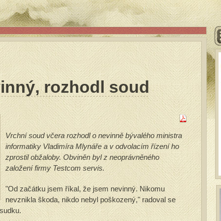
vinný, rozhodl soud
Vrchní soud včera rozhodl o nevinně bývalého ministra
informatiky Vladimíra Mlynáře a v odvolacím řízení ho
zprostil obžaloby. Obviněn byl z neoprávněného
založení firmy Testcom servis.
"Od začátku jsem říkal, že jsem nevinný. Nikomu
nevznikla škoda, nikdo nebyl poškozený," radoval se
zsudku.