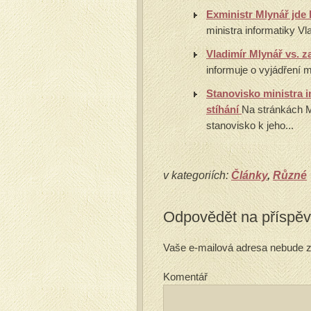
Exministr Mlynář jde 
ministra informatiky Vl
Vladimír Mlynář vs. z
informuje o vyjádření ml
Stanovisko ministra 
stíhání
Na stránkách MI
stanovisko k jeho...
v kategoriích:
Články
,
Různé
Odpovědět na příspě
Vaše e-mailová adresa nebude z
Komentář