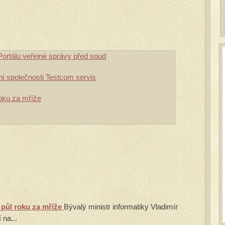
 Portálu veřejné správy před soud
ní společnosti Testcom servis
roku za mříže
a půl roku za mříže
Bývalý ministr informatiky Vladimír
 na...