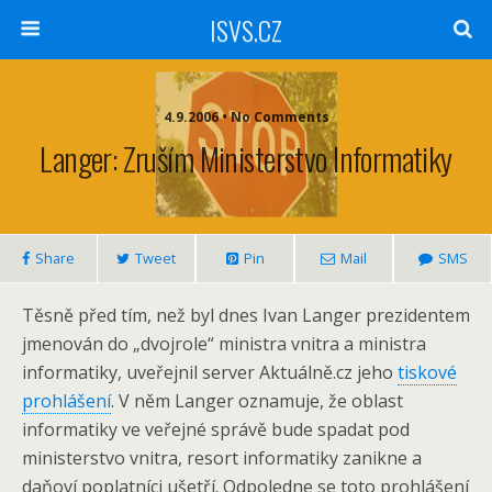
ISVS.CZ
4.9.2006 • No Comments
Langer: Zruším Ministerstvo Informatiky
Share
Tweet
Pin
Mail
SMS
Těsně před tím, než byl dnes Ivan Langer prezidentem
jmenován do „dvojrole“ ministra vnitra a ministra
informatiky, uveřejnil server Aktuálně.cz jeho
tiskové
prohlášení
. V něm Langer oznamuje, že oblast
informatiky ve veřejné správě bude spadat pod
ministerstvo vnitra, resort informatiky zanikne a
daňoví poplatníci ušetří. Odpoledne se toto prohlášení