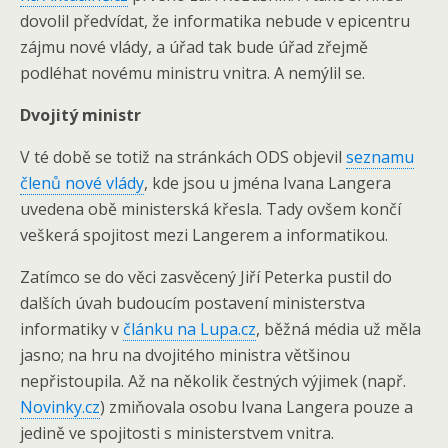
dovolil předvídat, že informatika nebude v epicentru
zájmu nové vlády, a úřad tak bude úřad zřejmě
podléhat novému ministru vnitra. A nemýlil se.
Dvojitý ministr
V té době se totiž na stránkách ODS objevil
seznamu
členů nové vlády
, kde jsou u jména Ivana Langera
uvedena obě ministerská křesla. Tady ovšem končí
veškerá spojitost mezi Langerem a informatikou.
Zatímco se do věci zasvěcený Jiří Peterka pustil do
dalších úvah budoucím postavení ministerstva
informatiky v
článku na Lupa.cz
, běžná média už měla
jasno; na hru na dvojitého ministra většinou
nepřistoupila. Až na několik čestných výjimek (např.
Novinky.cz
) zmiňovala osobu Ivana Langera pouze a
jedině ve spojitosti s ministerstvem vnitra.