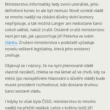
Ministerstvu informatiky tedy zvoní umíráček, jeho
definitivní konec to ale být nemusí. Nově vzniklé vládě
se mnoho nadějí na získání důvěry dolní komory
nepřipisuje, a tak možná Langer ani nedostane šanci
cokoli udělat, natož zrušit. Ostatně zrušit ministerstvo
není jen tak, jak upozorňuje Jiří Peterka ve svém
článku
. Zrušení ministerstva v podstatě vyžaduje
novelu veškeré legislativy, která jeho existenci
zmiňuje.
Objevují se i názory, že na nyní jmenované vládě
vlastně nezáleží, chleba se má lámat až ve chvíli, kdy za
měsíc (po neúspěšném hlasování o důvěře vládě) bude
muset prezident rozhodnout, kdo dostane druhou
šanci sestavit vládu.
I kdyby to však byla ČSSD, ministerstvu to mnoho
nadějí na přežití nedává. Letos v květnu totiž Jiří