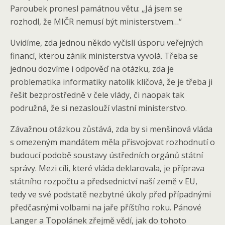
Paroubek pronesl památnou větu: „Já jsem se
rozhodl, že MIČR nemusí být ministerstvem…“
Uvidíme, zda jednou někdo vyčíslí úsporu veřejných
financí, kterou zánik ministerstva vyvolá. Třeba se
jednou dozvíme i odpověď na otázku, zda je
problematika informatiky natolik klíčová, že je třeba ji
řešit bezprostředně v čele vlády, či naopak tak
podružná, že si nezaslouží vlastní ministerstvo.
Závažnou otázkou zůstává, zda by si menšinová vláda
s omezeným mandátem měla přisvojovat rozhodnutí o
budoucí podobě soustavy ústředních orgánů státní
správy. Mezi cíli, které vláda deklarovala, je příprava
státního rozpočtu a předsednictví naší země v EU,
tedy ve své podstatě nezbytné úkoly před případnými
předčasnými volbami na jaře příštího roku. Pánové
Langer a Topolánek zřejmě vědí, jak do tohoto