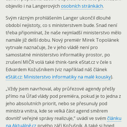
objevilo i na Langerových
osobních stránkách
.
Svým rázným prohlášením Langer ukončil dlouhé
období nejistoty, co s ministerstvem bude. Snad není
třeba připomínat, že naše nejmladší ministerstvo mělo
namále již delší dobu. Nový premiér Mirek Topolánek
vytrvale naznačuje, že v jeho vládě není pro
samostatné ministerstvo informatiky prostor, po
zrušení MIČR volá také think-tank eStat.cz v čele s
Edvardem Kožušníkem (viz například náš článek
eStát.cz: Ministerstvo informatiky na malé kousky
).
„Vždy jsem navrhoval, aby průřezové agendy přešly
přímo na Úřad vlády pod premiéra, pokud je to jedna z
jeho absolutních priorit, nebo se přesunuly pod
ministra vnitra, kde se velká část agend směrem
dovnitř veřejné správy realizuje,“ uvádí ve svém
článku
na Aktuálně.cz
prvého září Kožušník. A také si hned