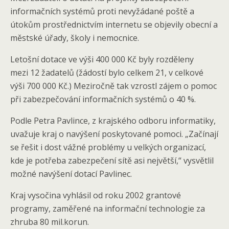
informačních systémů proti nevyžádané poště a
útokům prostřednictvím internetu se objevily obecní a
městské úřady, školy i nemocnice.
Letošní dotace ve výši 400 000 Kč byly rozděleny
mezi 12 žadatelů (žádostí bylo celkem 21, v celkové
výši 700 000 Kč.) Meziročně tak vzrostl zájem o pomoc
při zabezpečování informačních systémů o 40 %.
Podle Petra Pavlince, z krajského odboru informatiky,
uvažuje kraj o navýšení poskytované pomoci. „Začínají
se řešit i dost vážné problémy u velkých organizací,
kde je potřeba zabezpečení sítě asi největší,“ vysvětlil
možné navýšení dotací Pavlinec.
Kraj vysočina vyhlásil od roku 2002 grantové
programy, zaměřené na informační technologie za
zhruba 80 mil.korun.