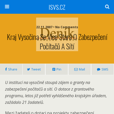
ISVS.CZ
22.11.2007 • No Comments
Kraj Vysočina Se Více Stará O Zabezpečení
Počítačů A Sítí
Share
Tweet
Pin
Mail
SMS
U institucí na vysočině stoupá zájem o granty na
zabezpečení počítačů a sítí. O dotace z grantového
programu, letos již potřetí vyhlášeného krajským úřadem,
zažádalo 21 žadatelů.
Mezi žadateli o dotaci na projekty zabezpečení