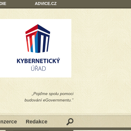
DIE
ADVICE.CZ
„Pojďme spolu pomoci
budování eGovernmentu.”
Inzerce
Redakce