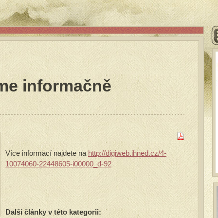
me informačně
Více informací najdete na
http://digiweb.ihned.cz/4-
10074060-22448605-i00000_d-92
Další články v této kategorii: