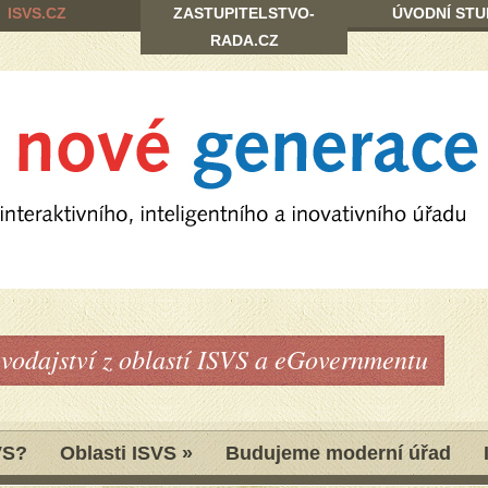
ISVS.CZ
ZASTUPITELSTVO-
ÚVODNÍ STU
RADA.CZ
avodajství z oblastí ISVS a eGovernmentu
VS?
Oblasti ISVS
»
Budujeme moderní úřad