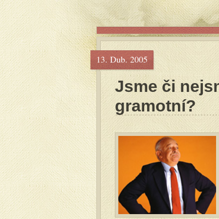
13. Dub. 2005
Jsme či nejs
gramotní?