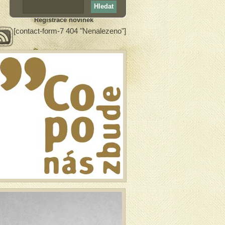
Registrace novinek
[contact-form-7 404 "Nenalezeno"]