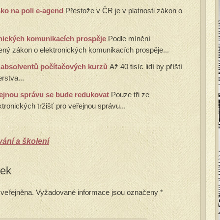
ko na poli e-agend
Přestože v ČR je v platnosti zákon o
onických komunikacích prospěje
Podle mínění
ený zákon o elektronických komunikacích prospěje...
 absolventů počítačových kurzů
Až 40 tisíc lidí by příští
rstva...
eřejnou správu se bude redukovat
Pouze tři ze
ronických tržišť pro veřejnou správu...
ání a školení
vek
veřejněna.
Vyžadované informace jsou označeny
*