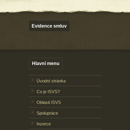
Evidence smluv
Hlavní menu
Úvodní stránka
Co je ISVS?
Oblasti ISVS
Spolupráce
Inzerce