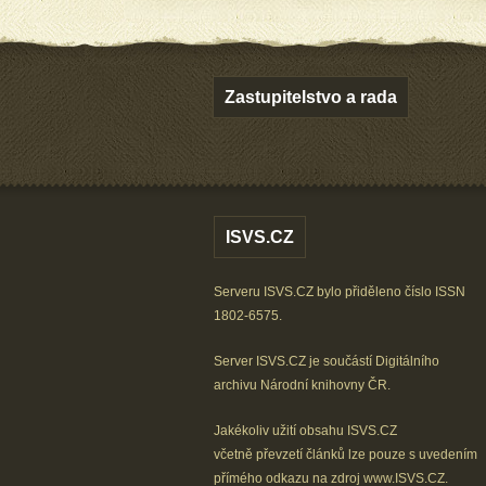
Zastupitelstvo a rada
ISVS.CZ
Serveru ISVS.CZ bylo přiděleno číslo ISSN
1802-6575.
Server ISVS.CZ je součástí
Digitálního
archivu
Národní knihovny ČR
.
Jakékoliv užití obsahu ISVS.CZ
včetně převzetí článků lze
pouze s uvedením
přímého odkazu na zdroj
www.ISVS.CZ
.