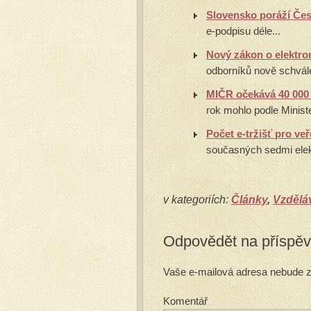
Slovensko poráží Čes
e-podpisu déle...
Nový zákon o elektr
odborníků nově schvál
MIČR očekává 40 000
rok mohlo podle Ministe
Počet e-tržišť pro v
současných sedmi elekt
v kategoriích:
Články
,
Vzděláv
Odpovědět na příspě
Vaše e-mailová adresa nebude z
Komentář