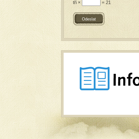
tři ×
= 21