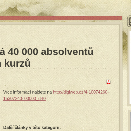
á 40 000 absolventů
 kurzů
Více informací najdete na
http://digiweb.cz/4-10074260-
15307240-i00000_d-f0
Další články v této kategorii: