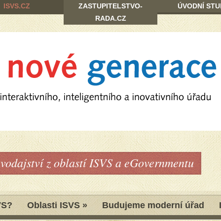
ISVS.CZ
ZASTUPITELSTVO-
ÚVODNÍ STU
RADA.CZ
avodajství z oblastí ISVS a eGovernmentu
VS?
Oblasti ISVS
»
Budujeme moderní úřad