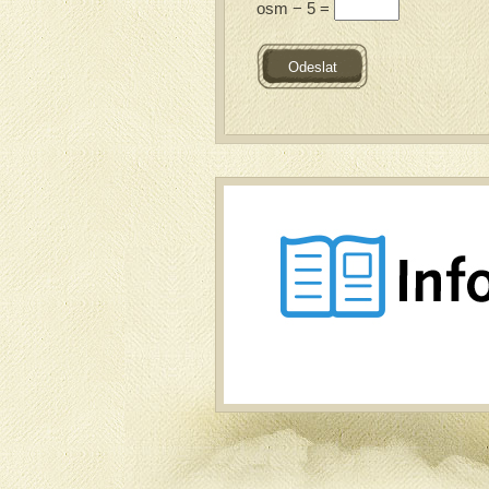
osm − 5 =