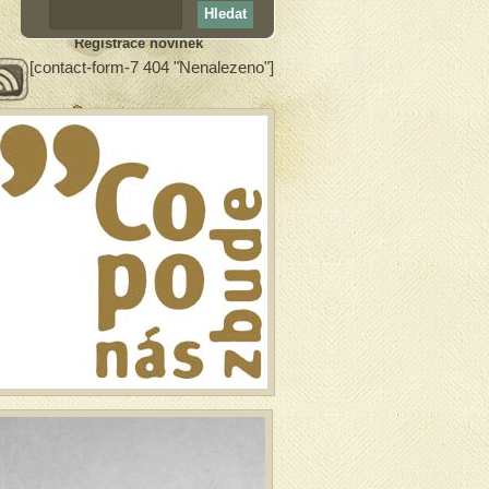
Registrace novinek
[contact-form-7 404 "Nenalezeno"]