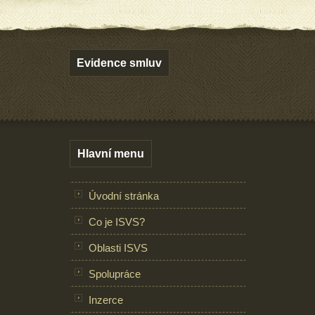
Evidence smluv
Hlavní menu
Úvodní stránka
Co je ISVS?
Oblasti ISVS
Spolupráce
Inzerce