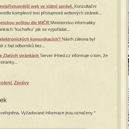
ejpřístupnější web ve státní správě.
Konzultační
edlo komplexní test přístupnosti webových stránek...
ronickou poštou dle MIČR
Ministerstvo informatiky
ránkách "kuchařku" jak se vypořádat...
 elektronických komunikacích?
Návrh zákona byl
dí z řad odborníků bez...
ve Zlatých stránkách
Server iHned.cz informuje o tom, že
stránky...
kolení
,
Zprávy
vek
veřejněna.
Vyžadované informace jsou označeny
*