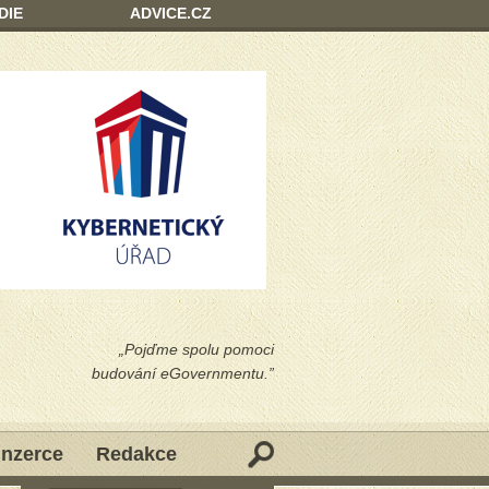
DIE
ADVICE.CZ
„Pojďme spolu pomoci
budování eGovernmentu.”
Inzerce
Redakce