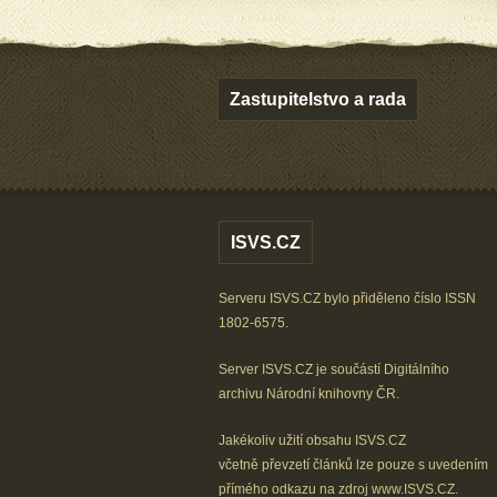
Zastupitelstvo a rada
ISVS.CZ
Serveru ISVS.CZ bylo přiděleno číslo ISSN
1802-6575.
Server ISVS.CZ je součástí
Digitálního
archivu
Národní knihovny ČR
.
Jakékoliv užití obsahu ISVS.CZ
včetně převzetí článků lze
pouze s uvedením
přímého odkazu na zdroj
www.ISVS.CZ
.