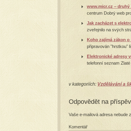
www.micr.cz – druhý n
centrum Dobrý web prov
Jak zacházet s elekt
zveřejnilo na svých st
Koho zajímá zákon o
připravován "hrstkou" li
Elektronické adresy 
telefonní seznam Zlaté 
v kategoriích:
Vzdělávání a š
Odpovědět na příspě
Vaše e-mailová adresa nebude z
Komentář