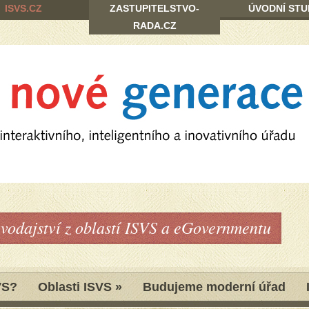
ISVS.CZ
ZASTUPITELSTVO-
ÚVODNÍ STU
RADA.CZ
avodajství z oblastí ISVS a eGovernmentu
VS?
Oblasti ISVS
»
Budujeme moderní úřad