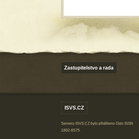
Zastupitelstvo a rada
ISVS.CZ
Serveru ISVS.CZ bylo přiděleno číslo ISSN
1802-6575.