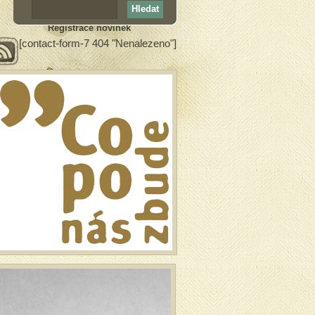
Registrace novinek
[contact-form-7 404 "Nenalezeno"]