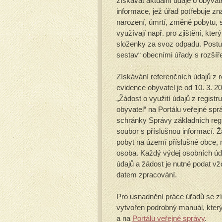
získávat aktuální údaje o obyvate
informace, jež úřad potřebuje z
narození, úmrtí, změně pobytu, s
využívají např. pro zjištění, kte
složenky za svoz odpadu. Postup
sestav“ obecními úřady s rozšíře
Získávání referenčních údajů z 
evidence obyvatel je od 10. 3. 
„Žádost o využití údajů z regis
obyvatel“ na Portálu veřejné spr
schránky Správy základních regi
soubor s příslušnou informací. Ž
pobyt na území příslušné obce, 
osoba. Každý výdej osobních úd
údajů a žádost je nutné podat 
datem zpracování.
Pro usnadnění práce úřadů se zí
vytvořen podrobný manuál, kter
a na
Portálu veřejné správy
.