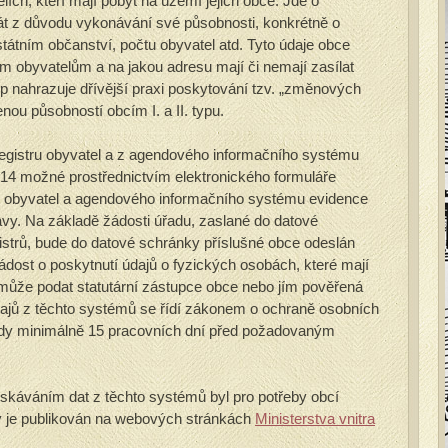
lích, kteří mají pobyt na území jejich obce. Jde o
nát z důvodu vykonávání své působnosti, konkrétně o
tátním občanství, počtu obyvatel atd. Tyto údaje obce
rým obyvatelům a na jakou adresu mají či nemají zasílat
 nahrazuje dřívější praxi poskytování tzv. „změnových
nou působností obcím I. a II. typu.
registru obyvatel a z agendového informačního systému
2014 možné prostřednictvím elektronického formuláře
tru obyvatel a agendového informačního systému evidence
ávy. Na základě žádosti úřadu, zaslané do datové
strů, bude do datové schránky příslušné obce odeslán
ádost o poskytnutí údajů o fyzických osobách, které mají
může podat statutární zástupce obce nebo jím pověřená
ajů z těchto systémů se řídí zákonem o ochraně osobních
vždy minimálně 15 pracovních dní před požadovaným
skáváním dat z těchto systémů byl pro potřeby obcí
ý je publikován na webových stránkách
Ministerstva vnitra