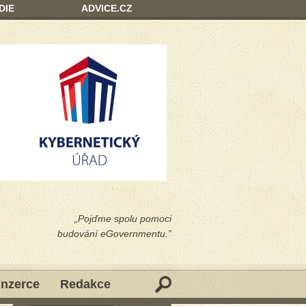
DIE
ADVICE.CZ
„Pojďme spolu pomoci
budování eGovernmentu.”
Inzerce
Redakce