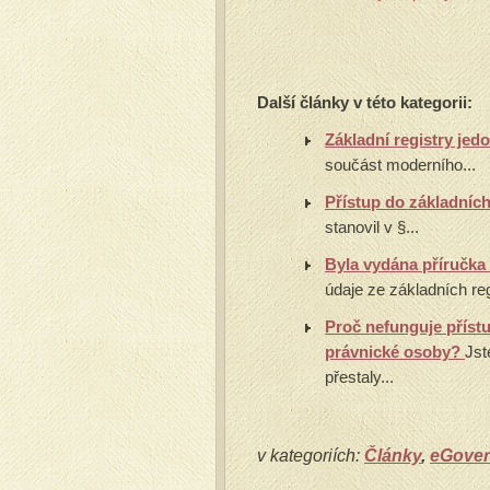
Další články v této kategorii:
Základní registry jed
součást moderního...
Přístup do základních
stanovil v §...
Byla vydána příručka
údaje ze základních reg
Proč nefunguje příst
právnické osoby?
Jst
přestaly...
v kategoriích:
Články
,
eGove