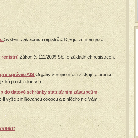
ou
Systém základních registrů ČR je již vnímán jako
 registrů
Zákon č. 111/2009 Sb., o základních registrech,
 pro správce AIS
Orgány veřejné moci získají referenční
istrů prostřednictvím...
up do datové schránky statutárním zástupcům
e-li výše zmiňovanou osobou a z ničeho nic Vám
rnment