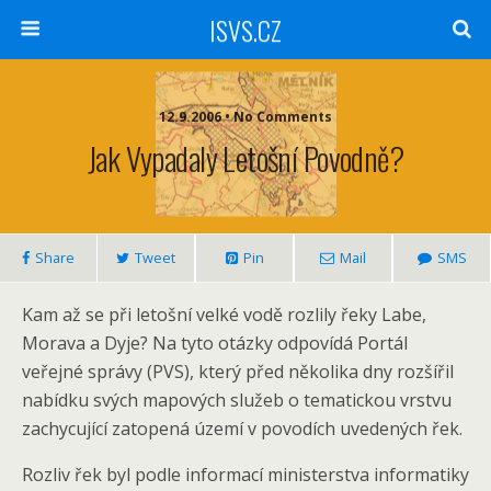
ISVS.CZ
12.9.2006 • No Comments
Jak Vypadaly Letošní Povodně?
Share
Tweet
Pin
Mail
SMS
Kam až se při letošní velké vodě rozlily řeky Labe,
Morava a Dyje? Na tyto otázky odpovídá Portál
veřejné správy (PVS), který před několika dny rozšířil
nabídku svých mapových služeb o tematickou vrstvu
zachycující zatopená území v povodích uvedených řek.
Rozliv řek byl podle informací ministerstva informatiky