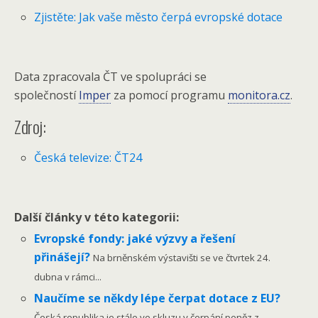
Zjistěte: Jak vaše město čerpá evropské dotace
Data zpracovala ČT ve spolupráci se
společností
Imper
za pomocí programu
monitora.cz
.
Zdroj:
Česká televize: ČT24
Další články v této kategorii:
Evropské fondy: jaké výzvy a řešení
přinášejí?
Na brněnském výstavišti se ve čtvrtek 24.
dubna v rámci...
Naučíme se někdy lépe čerpat dotace z EU?
Česká republika je stále ve skluzu v čerpání peněz z...