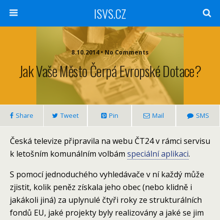
ISVS.CZ
8.10.2014 • No Comments
Jak Vaše Město Čerpá Evropské Dotace?
Share
Tweet
Pin
Mail
SMS
Česká televize připravila na webu ČT24 v rámci servisu
k letošním komunálním volbám
speciální aplikaci
.
S pomocí jednoduchého vyhledávače v ní každý může
zjistit, kolik peněz získala jeho obec (nebo klidně i
jakákoli jiná) za uplynulé čtyři roky ze strukturálních
fondů EU, jaké projekty byly realizovány a jaké se jim