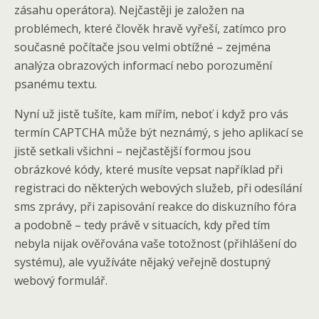
zásahu operátora). Nejčastěji je založen na
problémech, které člověk hravě vyřeší, zatímco pro
současné počítače jsou velmi obtížné – zejména
analýza obrazových informací nebo porozumění
psanému textu.
Nyní už jistě tušíte, kam mířím, neboť i když pro vás
termín CAPTCHA může být neznámý, s jeho aplikací se
jistě setkali všichni – nejčastější formou jsou
obrázkové kódy, které musíte vepsat například při
registraci do některých webových služeb, při odesílání
sms zprávy, při zapisování reakce do diskuzního fóra
a podobně – tedy právě v situacích, kdy před tím
nebyla nijak ověřována vaše totožnost (přihlášení do
systému), ale využíváte nějaký veřejně dostupný
webový formulář.