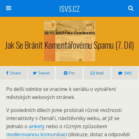
ISVS.CZ
30.11.2007 • No Comments
Jak Se Bránit Komentářovému Spamu (7. Díl)
Share
Tweet
Pin
Mail
SMS
Po delší odmlce se vracíme k seriálu o vytváření
městských webových stránek.
V posledních dílech jsme probírali různé možnosti
interaktivity s čtenáři, návštěvníky webu, ať již se
jednalo o
ankety
nebo o různým způsobem
moderovanou komunikaci
(diskuze, dotaz a odpovědi