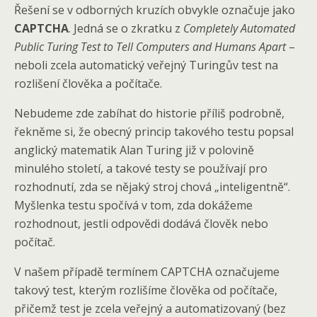
Řešení se v odborných kruzích obvykle označuje jako
CAPTCHA
. Jedná se o zkratku z
Completely Automated
Public Turing Test to Tell Computers and Humans Apart
–
neboli zcela automatický veřejný Turingův test na
rozlišení člověka a počítače.
Nebudeme zde zabíhat do historie příliš podrobně,
řekněme si, že obecný princip takového testu popsal
anglický matematik Alan Turing již v polovině
minulého století, a takové testy se používají pro
rozhodnutí, zda se nějaký stroj chová „inteligentně“.
Myšlenka testu spočívá v tom, zda dokážeme
rozhodnout, jestli odpovědi dodává člověk nebo
počítač.
V našem případě termínem CAPTCHA označujeme
takový test, kterým rozlišíme člověka od počítače,
přičemž test je zcela veřejný a automatizovaný (bez