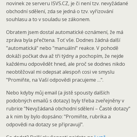
novinek ze serveru ISVS.CZ, je či není tzv. nevyžádané
obchodní sdělení, zda se jedná o tzv. vyřizování
souhlasu a to v souladu se zákonem.
Obratem jsem dostal automatické oznámení, že má
zpráva byla přečtena. Toť vše. Dodnes žádná další
"automatická" nebo "manuální" reakce. V pohodě
dokáži počkat dva až tři týdny a pochopím, že nejde
každému odpovědět hned, ale proč se dodnes nikdo
neobtěžoval mi odepsat alespoň cosi ve smyslu
"Promiňte, na Vaší odpovědi pracujeme …".
Nebo kdyby můj email (a jistě spousty dalších
podobných emailů s dotazy) byly třeba zveřejněny v
rubrice "Nevyžádaná obchodní sdělení – Časté dotazy"
a k nim by bylo dopsáno:
"Promiňte, rubrika a
odpovědi na dotazy se připravují".