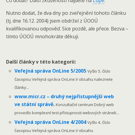
Co dodat? Další zkušenosti najdete na
Lupě
.
Nutno dodat, že dva dny po zveřejnění tohoto článku
(tj. dne 16.12. 2004) jsem obdržel z ÚOOÚ
kvalifikovanou odpověď.
Sice pozdě, ale přece. Bezva –
tímto ÚOOÚ mnohokráte děkuji.
Další články v této kategorii:
Veřejná správa OnLine 5/2005
Vyšlo 5. číslo
časopisu Veřejná správa OnLine.V obsahu naleznete
články...
www.micr.cz – druhý nejpřístupnější web
ve státní správě.
Konzultační centrum Dobrý web
provedlo komplexní test přístupnosti webových stránek...
Veřejná správa OnLine 4/2004
Vyšlo 4. číslo
časopisu Veřejná správa OnLine.V obsahu