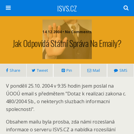
ISVS.CZ
14.12.2004 • No Comments
Jak Odpovídá Státní Správa Na Emaily?
Share
Tweet
Pin
Mail
SMS
V pondělí 25.10. 2004 v 9:35 hodin
jsem poslal na
ÚOOÚ email s předmětem "Dotaz k realizaci zakona c.
480/2004 Sb., o nekterych sluzbach informacni
spolecnosti".
Obsahem mailu byla prosba, zda námi rozeslaná
informace o serveru ISVS.CZ a nabídka rozesílání