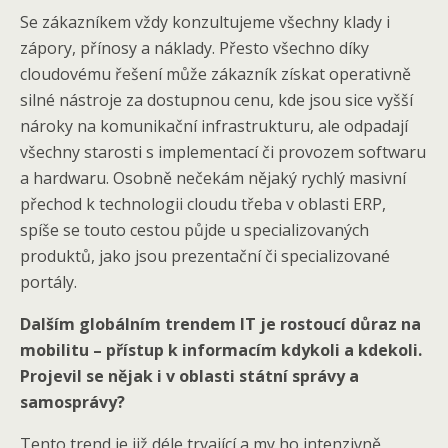
Se zákazníkem vždy konzultujeme všechny klady i
zápory, přínosy a náklady. Přesto všechno díky
cloudovému řešení může zákazník získat operativně
silné nástroje za dostupnou cenu, kde jsou sice vyšší
nároky na komunikační infrastrukturu, ale odpadají
všechny starosti s implementací či provozem softwaru
a hardwaru. Osobně nečekám nějaký rychlý masivní
přechod k technologii cloudu třeba v oblasti ERP,
spíše se touto cestou půjde u specializovaných
produktů, jako jsou prezentační či specializované
portály.
Dalším globálním trendem IT je rostoucí důraz na
mobilitu – přístup k informacím kdykoli a kdekoli.
Projevil se nějak i v oblasti státní správy a
samosprávy?
Tento trend je již déle trvající a my ho intenzivně