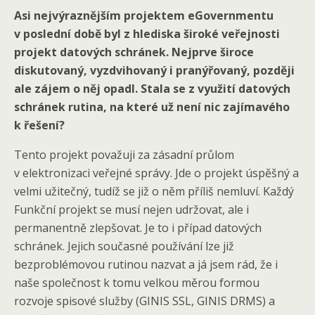
Asi nejvýraznějším projektem eGovernmentu
v poslední době byl z hlediska široké veřejnosti
projekt datových schránek. Nejprve široce
diskutovaný, vyzdvihovaný i pranýřovaný, později
ale zájem o něj opadl. Stala se z využití datových
schránek rutina, na které už není nic zajímavého
k řešení?
Tento projekt považuji za zásadní průlom
v elektronizaci veřejné správy. Jde o projekt úspěšný a
velmi užitečný, tudíž se již o něm příliš nemluví. Každý
Funkční projekt se musí nejen udržovat, ale i
permanentně zlepšovat. Je to i případ datových
schránek. Jejich současné používání lze již
bezproblémovou rutinou nazvat a já jsem rád, že i
naše společnost k tomu velkou měrou formou
rozvoje spisové služby (GINIS SSL, GINIS DRMS) a