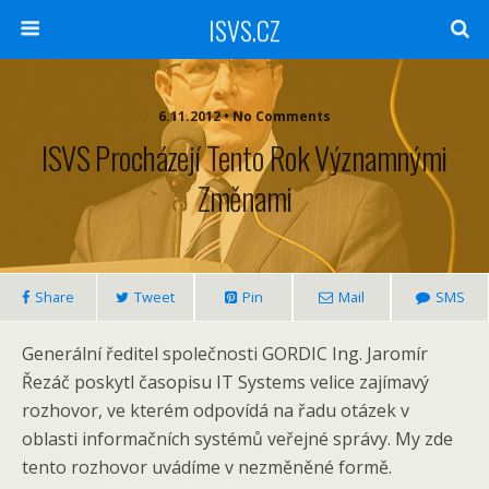
ISVS.CZ
6.11.2012 • No Comments
ISVS Procházejí Tento Rok Významnými
Změnami
Share
Tweet
Pin
Mail
SMS
Generální ředitel společnosti GORDIC Ing. Jaromír
Řezáč poskytl časopisu IT Systems velice zajímavý
rozhovor, ve kterém odpovídá na řadu otázek v
oblasti informačních systémů veřejné správy. My zde
tento rozhovor uvádíme v nezměněné formě.