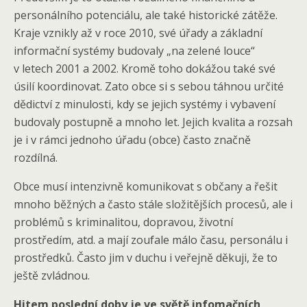
personálního potenciálu, ale také historické zátěže.
Kraje vznikly až v roce 2010, své úřady a základní
informační systémy budovaly „na zelené louce“
v letech 2001 a 2002. Kromě toho dokážou také své
úsilí koordinovat. Zato obce si s sebou táhnou určité
dědictví z minulosti, kdy se jejich systémy i vybavení
budovaly postupně a mnoho let. Jejich kvalita a rozsah
je i v rámci jednoho úřadu (obce) často značně
rozdílná.
Obce musí intenzivně komunikovat s občany a řešit
mnoho běžných a často stále složitějších procesů, ale i
problémů s kriminalitou, dopravou, životní
prostředím, atd. a mají zoufale málo času, personálu i
prostředků. Často jim v duchu i veřejně děkuji, že to
ještě zvládnou.
Hitem poslední doby je ve světě infomačních