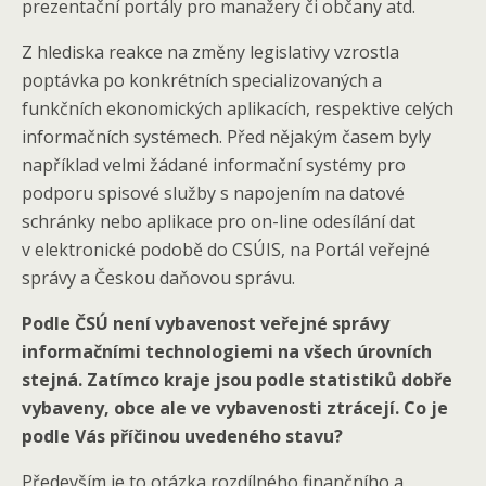
prezentační portály pro manažery či občany atd.
Z hlediska reakce na změny legislativy vzrostla
poptávka po konkrétních specializovaných a
funkčních ekonomických aplikacích, respektive celých
informačních systémech. Před nějakým časem byly
například velmi žádané informační systémy pro
podporu spisové služby s napojením na datové
schránky nebo aplikace pro on-line odesílání dat
v elektronické podobě do CSÚIS, na Portál veřejné
správy a Českou daňovou správu.
Podle ČSÚ není vybavenost veřejné správy
informačními technologiemi na všech úrovních
stejná. Zatímco kraje jsou podle statistiků dobře
vybaveny, obce ale ve vybavenosti ztrácejí. Co je
podle Vás příčinou uvedeného stavu?
Především je to otázka rozdílného finančního a