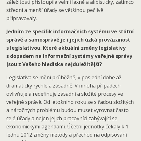
záležitosti přistoupila velmi laxně a alibisticky, zatímco
střední a menší úřady se většinou pečlivě
připravovaly.
Jedním ze specifik informačních systému ve státní
správě a samosprávě je i jejich úzká provázanost
s legislativou. Které aktuální změny legislativy
s dopadem na informační systémy veřejné správy
jsou z Vašeho hlediska nejdůležitější?
Legislativa se mění průběžně, v poslední době až
dramaticky rychle a zásadně. V mnoha případech
ovlivňuje a redefinuje zásadní a složité procesy ve
veřejné správě. Od letošního roku se s řadou složitých
a náročných problému budou muset vyrovnat často
celé úřady a nejen jejich pracovníci zabývající se
ekonomickými agendami. Účetní jednotky čekaly k 1.
lednu 2012 změny metody a přechod na odpisování