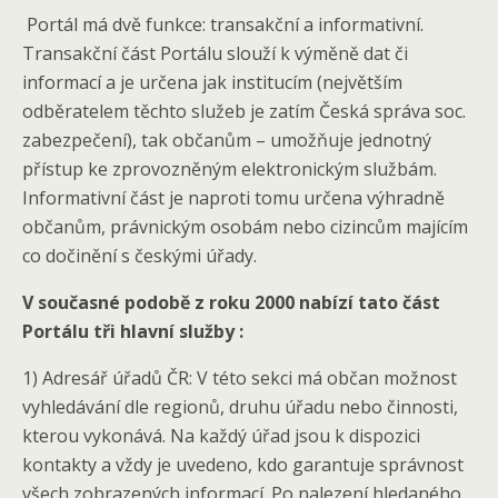
Portál má dvě funkce: transakční a informativní.
Transakční část Portálu slouží k výměně dat či
informací a je určena jak institucím (největším
odběratelem těchto služeb je zatím Česká správa soc.
zabezpečení), tak občanům – umožňuje jednotný
přístup ke zprovozněným elektronickým službám.
Informativní část je naproti tomu určena výhradně
občanům, právnickým osobám nebo cizincům majícím
co dočinění s českými úřady.
V současné podobě z roku 2000 nabízí tato část
Portálu tři hlavní služby :
1) Adresář úřadů ČR: V této sekci má občan možnost
vyhledávání dle regionů, druhu úřadu nebo činnosti,
kterou vykonává. Na každý úřad jsou k dispozici
kontakty a vždy je uvedeno, kdo garantuje správnost
všech zobrazených informací. Po nalezení hledaného