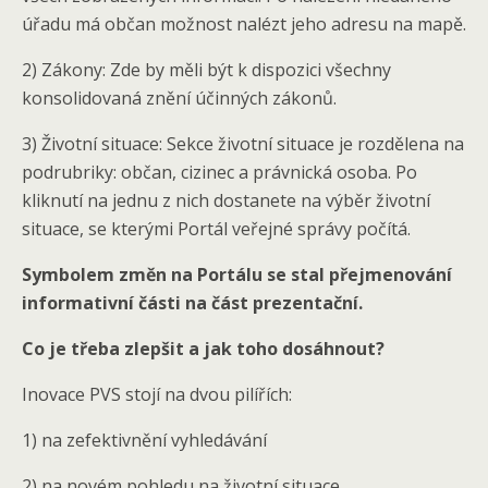
úřadu má občan možnost nalézt jeho adresu na mapě.
2) Zákony: Zde by měli být k dispozici všechny
konsolidovaná znění účinných zákonů.
3) Životní situace: Sekce životní situace je rozdělena na
podrubriky: občan, cizinec a právnická osoba. Po
kliknutí na jednu z nich dostanete na výběr životní
situace, se kterými Portál veřejné správy počítá.
Symbolem změn na Portálu se stal přejmenování
informativní části na část prezentační.
Co je třeba zlepšit a jak toho dosáhnout?
Inovace PVS stojí na dvou pilířích:
1) na zefektivnění vyhledávání
2) na novém pohledu na životní situace