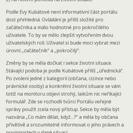
Podle Evy Kubátové není informativní část portálu
dost přehledná. Ovládání je příliš složité pro
začátečníka a málo hodnotné pro pokročilého
uživatele. To by se mělo zlepšit vytvořením dvou
uživatelských rolí. Uživatel si bude moci vybrat mezi
úrovní „začátečník“ a „pokročilý“.
Změny by se měla dočkat i sekce životní situace.
Stávající podoba je podle Kubátové příliš „úřednická“.
Po zvolení jedné z kategorií (občana, cizince nebo
právnické osoby) a konkrétní životní situace se vám
totiž na monitoru objeví strohý, laikům nic neříkající
formulář. Zde se rozhodli tvůrci Portálu veřejné
správy použít zcela nový přístup. Sekce by měla být
nazvána „Co mám dělat, když…?“ a měla by občana
přívětivě a srozumitelně informovat o jeho právech a
povinnostech v dané situaci.