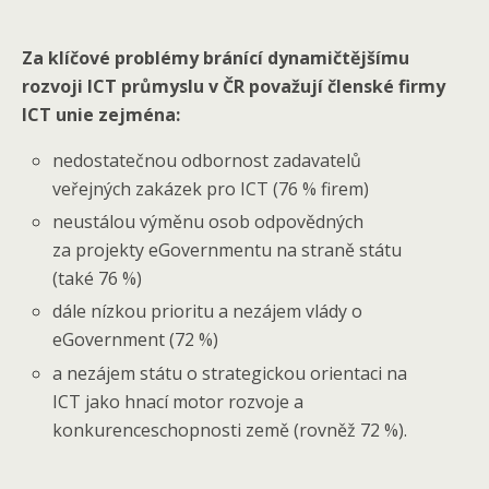
Za klíčové problémy bránící dynamičtějšímu
rozvoji ICT průmyslu v ČR považují členské firmy
ICT unie zejména:
nedostatečnou odbornost zadavatelů
veřejných zakázek pro ICT (76 % firem)
neustálou výměnu osob odpovědných
za projekty eGovernmentu na straně státu
(také 76 %)
dále nízkou prioritu a nezájem vlády o
eGovernment (72 %)
a nezájem státu o strategickou orientaci na
ICT jako hnací motor rozvoje a
konkurenceschopnosti země (rovněž 72 %).