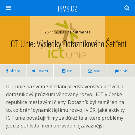
ISVS.CZ
26.11.2013 • 2 Comments
ICT Unie: Výsledky Dotazníkového Šetření
Share
Tweet
Pin
Mail
SMS
ICT unie na svém zasedání představenstva provedla
dotazníkový průzkum věnovaný rozvoji ICT v České
republice mezi svými členy. Dotazník byl zaměřen na
to, co brání dynamičtějšímu rozvoji v ČR, jaké aktivity
ICT unie považují firmy za důležité a které problémy
jsou z pohledu firem opravdu nejzávažnější.