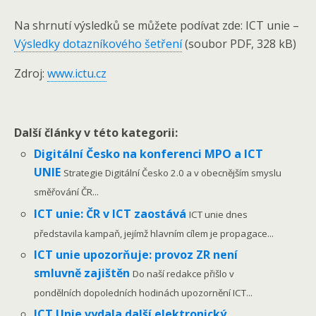
Na shrnutí výsledků se můžete podívat zde: ICT unie –
Výsledky dotazníkového šetření
(soubor PDF, 328 kB)
Zdroj:
www.ictu.cz
Další články v této kategorii:
Digitální Česko na konferenci MPO a ICT
UNIE
Strategie Digitální Česko 2.0 a v obecnějším smyslu
směřování ČR...
ICT unie: ČR v ICT zaostává
ICT unie dnes
představila kampaň, jejímž hlavním cílem je propagace...
ICT unie upozorňuje: provoz ZR není
smluvně zajištěn
Do naší redakce přišlo v
pondělních dopoledních hodinách upozornění ICT...
ICT Unie vydala další elektronický