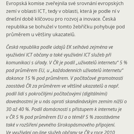
Evropská komise zveřejnila své srovnání evropských
zemí v oblasti ICT, tedy v oblasti, která je podle ní v
dnešní době klíčovou pro rozvoj a inovace. Česká
republika se bohužel v tomto žebříčku pohybuje pod
průměrem u většiny ukazatelů.
Česká republika podle údajů EK selhává zejména ve
využívání ICT občany a také využívání ICT služeb při
komunikaci s úřady. V ČR je podíl „uživatelů internetu“ 5 %
pod průměrem EU, u „každodenních uživatelů internetu“
dokonce 15 % pod průměrem. V počítačové gramotnosti
zaostává ČR za průměrem ve většině ukazatelů a např.
podíl lidí s pokročilými počítačovými (digitálními)
dovednostmi je u nás oproti skandinávským zemím nižší o
30 až 40 %. Podíl domácností s přístupem k internetu je
v ČR 5 % pod průměrem EU a o téměř 5 % zaostáváme
také v rozšíření pevného širokopásmového připojení.
Ve využívání on-line služeb občany se ČR v roce 2010