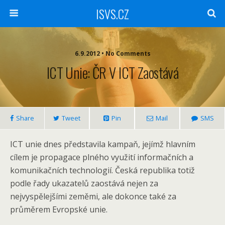
ISVS.CZ
6.9.2012 • No Comments
ICT Unie: ČR V ICT Zaostává
Share
Tweet
Pin
Mail
SMS
ICT unie dnes představila kampaň, jejímž hlavním
cílem je propagace plného využití informačních a
komunikačních technologií. Česká republika totiž
podle řady ukazatelů zaostává nejen za
nejvyspělejšími zeměmi, ale dokonce také za
průměrem Evropské unie.