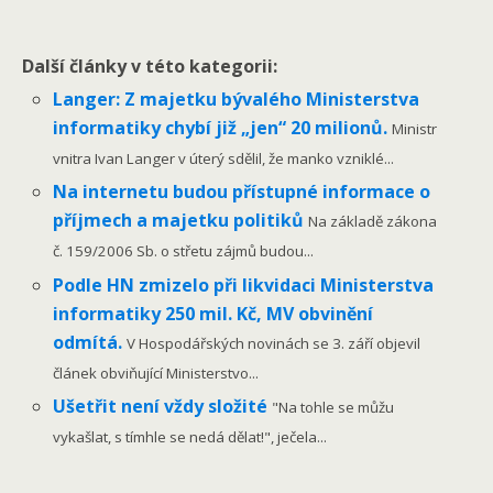
Další články v této kategorii:
Langer: Z majetku bývalého Ministerstva
informatiky chybí již „jen“ 20 milionů.
Ministr
vnitra Ivan Langer v úterý sdělil, že manko vzniklé...
Na internetu budou přístupné informace o
příjmech a majetku politiků
Na základě zákona
č. 159/2006 Sb. o střetu zájmů budou...
Podle HN zmizelo při likvidaci Ministerstva
informatiky 250 mil. Kč, MV obvinění
odmítá.
V Hospodářských novinách se 3. září objevil
článek obviňující Ministerstvo...
Ušetřit není vždy složité
"Na tohle se můžu
vykašlat, s tímhle se nedá dělat!", ječela...