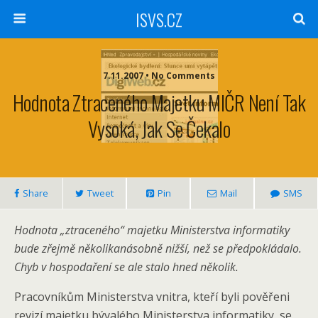
ISVS.CZ
7.11.2007 • No Comments
Hodnota Ztraceného Majetku MIČR Není Tak
Vysoká, Jak Se Čekalo
Share
Tweet
Pin
Mail
SMS
Hodnota „ztraceného“ majetku Ministerstva informatiky
bude zřejmě několikanásobně nižší, než se předpokládalo.
Chyb v hospodaření se ale stalo hned několik.
Pracovníkům Ministerstva vnitra, kteří byli pověřeni
revizí majetku bývalého Ministerstva informatiky, se