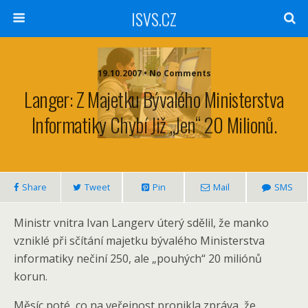
ISVS.CZ
19.10.2007 • No Comments
Langer: Z Majetku Bývalého Ministerstva
Informatiky Chybí Již „jen“ 20 Milionů.
Share
Tweet
Pin
Mail
SMS
Ministr vnitra Ivan Langerv úterý sdělil, že manko
vzniklé při sčítání majetku bývalého Ministerstva
informatiky nečiní 250, ale „pouhých“ 20 miliónů
korun.
Měsíc poté, co na veřejnost pronikla zpráva, že