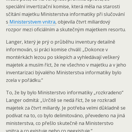
speciální invertizační komise, která měla na starosti
sčítání majetku Ministerstva informatiky při slučování
s
Ministerstvem vnitra
, objevila čtvrt miliardový
rozpor mezi oficiálním a skutečným majetkem resortu.
Langer, který je prý o průběhu inventury detailně
informován, si práci komise chválí: „Dokonce v
montérkách lezou po sklepích a vyhledávají veškerý
majetek a musím říct, že ne všechno v majetku a v jeho
inventarizaci bývalého Ministerstva informatiky bylo
zcela v pořádku.“
To, že by bylo Ministerstvo informatiky „rozkradeno“
Langer odmítá: „Určitě se nedá říct, že se rozkradl
majetek za čtvrt miliardy. Je potřeba velmi důkladně se
podívat na to, co bylo delimitováno, převedeno na jiná
ministerstva, co přešlo skutečně na Ministerstvo
vnitra a co existuje nebo co neexistuje.“