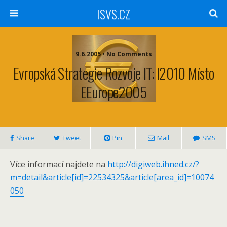
ISVS.CZ
9.6.2005 • No Comments
Evropská Strategie Rozvoje IT: I2010 Místo
EEurope2005
Share
Tweet
Pin
Mail
SMS
Více informací najdete na
http://digiweb.ihned.cz/?
m=detail&article[id]=22534325&article[area_id]=10074
050