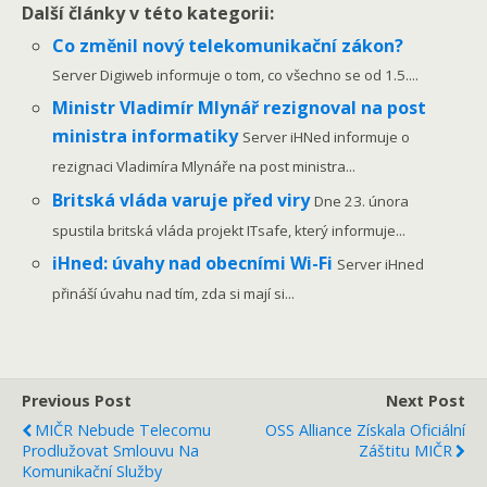
Další články v této kategorii:
Co změnil nový telekomunikační zákon?
Server Digiweb informuje o tom, co všechno se od 1.5....
Ministr Vladimír Mlynář rezignoval na post
ministra informatiky
Server iHNed informuje o
rezignaci Vladimíra Mlynáře na post ministra...
Britská vláda varuje před viry
Dne 23. února
spustila britská vláda projekt ITsafe, který informuje...
iHned: úvahy nad obecními Wi-Fi
Server iHned
přináší úvahu nad tím, zda si mají si...
Previous Post
Next Post
MIČR Nebude Telecomu
OSS Alliance Získala Oficiální
Prodlužovat Smlouvu Na
Záštitu MIČR
Komunikační Služby