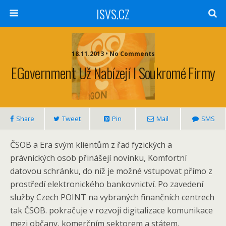
ISVS.CZ
18.11.2013 • No Comments
EGovernment Už Nabízejí I Soukromé Firmy
Share
Tweet
Pin
Mail
SMS
ČSOB a Era svým klientům z řad fyzických a
právnických osob přinášejí novinku, Komfortní
datovou schránku, do níž je možné vstupovat přímo z
prostředí elektronického bankovnictví. Po zavedení
služby Czech POINT na vybraných finančních centrech
tak ČSOB. pokračuje v rozvoji digitalizace komunikace
mezi občany, komerčním sektorem a státem.