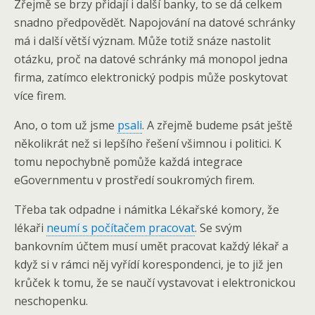
Zřejmě se brzy přidají i další banky, to se dá celkem
snadno předpovědět. Napojování na datové schránky
má i další větší význam. Může totiž snáze nastolit
otázku, proč na datové schránky má monopol jedna
firma, zatímco elektronický podpis může poskytovat
více firem.
Ano, o tom už jsme
psali
. A zřejmě budeme psát ještě
několikrát než si lepšího řešení všimnou i politici. K
tomu nepochybně pomůže každá integrace
eGovernmentu v prostředí soukromých firem.
Třeba tak odpadne i námitka Lékařské komory, že
lékaři
neumí s počítačem pracovat
. Se svým
bankovním účtem musí umět pracovat každý lékař a
když si v rámci něj vyřídí korespondenci, je to již jen
krůček k tomu, že se naučí vystavovat i elektronickou
neschopenku.