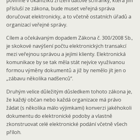
povinně v okamžiku zřízení datové schránky, která jim
přísluší ze zákona, bude muset veřejná správa
doručovat elektronicky, a to včetně ostatních úřadů a
organizací veřejné správy.
Cílem a očekávaným dopadem Zákona č. 300/2008 Sb.,
je skokové navýšení počtu elektronických transakcí
mezi veřejnou správou a jejími klienty. Elektronická
komunikace by se tak měla stát nejvíce využívanou
formou výměny dokumentů a již by nemělo jít jen o
„zábavu několika nadšenců“.
Druhým velice důležitým důsledkem tohoto zákona je,
že každý občan nebo každá organizace má právo
žádat (s několika málo výjimkami) konverzi jakéhokoli
dokumentu do elektronické podoby a vlastně
zkonstruovat celé elektronické podání včetně všech
příloh.