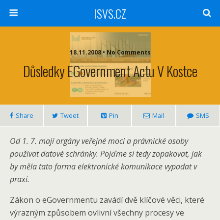
ISVS.CZ
18.11.2008 • No Comments
Důsledky EGovernment Actu V Kostce
Share
Tweet
Pin
Mail
SMS
Od 1. 7. mají orgány veřejné moci a právnické osoby
používat datové schránky. Pojďme si tedy zopakovat, jak
by měla tato forma elektronické komunikace vypadat v
praxi.
Zákon o eGovernmentu zavádí dvě klíčové věci, které
výrazným způsobem ovlivní všechny procesy ve