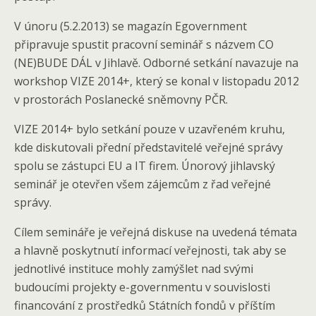
V únoru (5.2.2013) se magazín Egovernment
připravuje spustit pracovní seminář s názvem CO
(NE)BUDE DÁL v Jihlavě. Odborné setkání navazuje na
workshop VIZE 2014+, který se konal v listopadu 2012
v prostorách Poslanecké sněmovny PČR.
VIZE 2014+ bylo setkání pouze v uzavřeném kruhu,
kde diskutovali přední představitelé veřejné správy
spolu se zástupci EU a IT firem. Únorový jihlavský
seminář je otevřen všem zájemcům z řad veřejné
správy.
Cílem semináře je veřejná diskuse na uvedená témata
a hlavně poskytnutí informací veřejnosti, tak aby se
jednotlivé instituce mohly zamýšlet nad svými
budoucími projekty e-governmentu v souvislosti
financování z prostředků Státních fondů v příštím