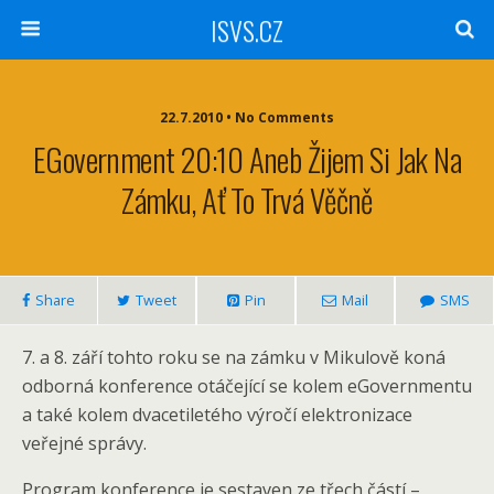
ISVS.CZ
22.7.2010 • No Comments
EGovernment 20:10 Aneb Žijem Si Jak Na
Zámku, Ať To Trvá Věčně
Share
Tweet
Pin
Mail
SMS
7. a 8. září tohto roku se na zámku v Mikulově koná
odborná konference otáčející se kolem eGovernmentu
a také kolem dvacetiletého výročí elektronizace
veřejné správy.
Program konference je sestaven ze třech částí –