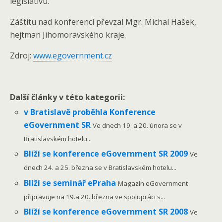
legislativu.
Záštitu nad konferencí převzal Mgr. Michal Hašek,
hejtman Jihomoravského kraje.
Zdroj:
www.egovernment.cz
Další články v této kategorii:
v Bratislavě proběhla Konference
eGovernment SR
Ve dnech 19. a 20. února se v
Bratislavském hotelu...
Blíží se konference eGovernment SR 2009
Ve
dnech 24. a 25. března se v Bratislavském hotelu...
Blíží se seminář ePraha
Magazín eGovernment
připravuje na 19.a 20. března ve spolupráci s...
Blíží se konference eGovernment SR 2008
Ve