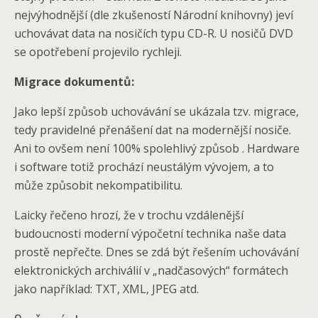
nejvýhodnější (dle zkušeností Národní knihovny) jeví
uchovávat data na nosičích typu CD-R. U nosičů DVD
se opotřebení projevilo rychleji.
Migrace dokumentů:
Jako lepší způsob uchovávání se ukázala tzv. migrace,
tedy pravidelné přenášení dat na modernější nosiče.
Ani to ovšem není 100% spolehlivý způsob . Hardware
i software totiž prochází neustálým vývojem, a to
může způsobit nekompatibilitu.
Laicky řečeno hrozí, že v trochu vzdálenější
budoucnosti moderní výpočetní technika naše data
prostě nepřečte. Dnes se zdá být řešením uchovávání
elektronických archiválií v „nadčasových“ formátech
jako například: TXT, XML, JPEG atd.