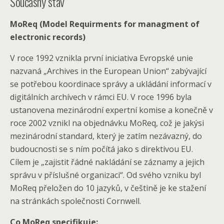
Současný stav
MoReq (Model Requirments for managment of
electronic records)
V roce 1992 vznikla první iniciativa Evropské unie
nazvaná „Archives in the European Union“ zabývající
se potřebou koordinace správy a ukládání informací v
digitálních archívech v rámci EU. V roce 1996 byla
ustanovena mezinárodní expertní komise a konečně v
roce 2002 vznikl na objednávku MoReq, což je jakýsi
mezinárodní standard, který je zatím nezávazný, do
budoucnosti se s ním počítá jako s direktivou EU.
Cílem je „zajistit řádné nakládání se záznamy a jejich
správu v příslušné organizaci“. Od svého vzniku byl
MoReq přeložen do 10 jazyků, v češtině je ke stažení
na stránkách společnosti Cornwell.
Co MoReq specifikuje: