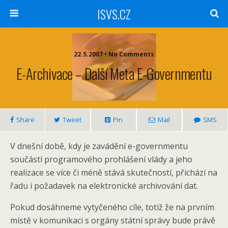
ISVS.CZ
22.5.2007 • No Comments
E-Archivace – Další Meta E-Governmentu
Share
Tweet
Pin
Mail
SMS
V dnešní době, kdy je zavádění e-governmentu
součástí programového prohlášení vlády a jeho
realizace se více či méně stává skutečností, přichází na
řadu i požadavek na elektronické archivování dat.
Pokud dosáhneme vytyčeného cíle, totiž že na prvním
místě v komunikaci s orgány státní správy bude právě