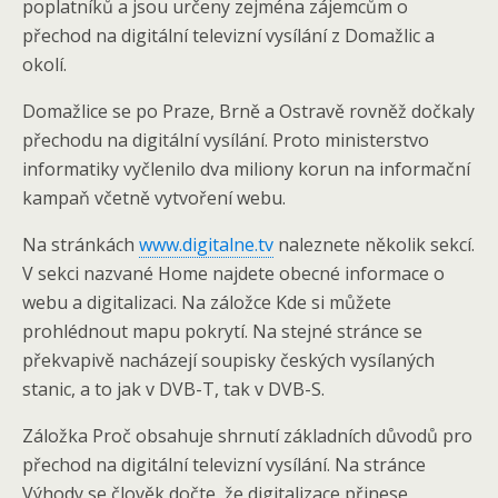
poplatníků a jsou určeny zejména zájemcům o
přechod na digitální televizní vysílání z Domažlic a
okolí.
Domažlice se po Praze, Brně a Ostravě rovněž dočkaly
přechodu na digitální vysílání. Proto ministerstvo
informatiky vyčlenilo dva miliony korun na informační
kampaň včetně vytvoření webu.
Na stránkách
www.digitalne.tv
naleznete několik sekcí.
V sekci nazvané Home najdete obecné informace o
webu a digitalizaci. Na záložce Kde si můžete
prohlédnout mapu pokrytí. Na stejné stránce se
překvapivě nacházejí soupisky českých vysílaných
stanic, a to jak v DVB-T, tak v DVB-S.
Záložka Proč obsahuje shrnutí základních důvodů pro
přechod na digitální televizní vysílání. Na stránce
Výhody se člověk dočte, že digitalizace přinese