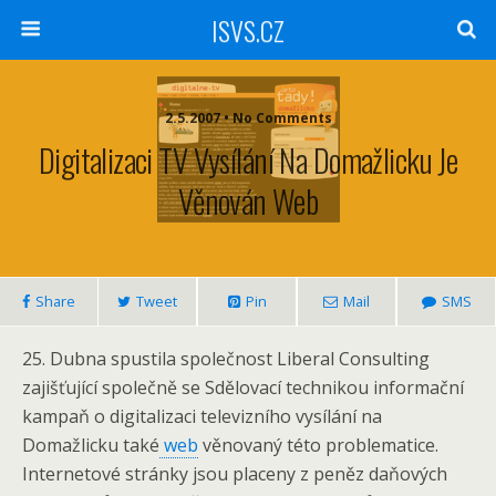
ISVS.CZ
2.5.2007 • No Comments
Digitalizaci TV Vysílání Na Domažlicku Je
Věnován Web
Share
Tweet
Pin
Mail
SMS
25. Dubna spustila společnost Liberal Consulting
zajišťující společně se Sdělovací technikou informační
kampaň o digitalizaci televizního vysílání na
Domažlicku také
web
věnovaný této problematice.
Internetové stránky jsou placeny z peněz daňových