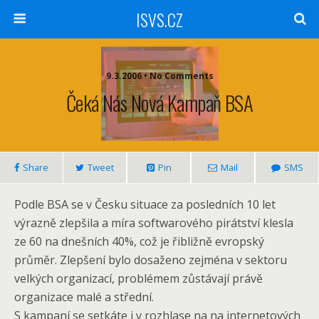
ISVS.CZ
9.3.2006 • No Comments
Čeká Nás Nová Kampaň BSA
Share
Tweet
Pin
Mail
SMS
Podle BSA se v Česku situace za posledních 10 let
výrazně zlepšila a míra softwarového pirátství klesla
ze 60 na dnešních 40%, což je řibližně evropský
průměr. Zlepšení bylo dosaženo zejména v sektoru
velkých organizací, problémem zůstávají právě
organizace malé a střední.
S kampaní se setkáte i v rozhlase na na internetových