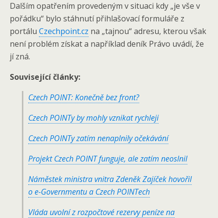
Dalším opatřením provedeným v situaci kdy „je vše v
pořádku“ bylo stáhnutí přihlašovací formuláře z
portálu
Czechpoint.cz
na „tajnou“ adresu, kterou však
není problém získat a například deník Právo uvádí, že
jí zná.
Související články:
Czech POINT: Konečně bez front?
Czech POINTy by mohly vznikat rychleji
Czech POINTy zatím nenaplnily očekávání
Projekt Czech POINT funguje, ale zatím neoslnil
Náměstek ministra vnitra Zdeněk Zajíček hovořil
o e-Governmentu a Czech POINTech
Vláda uvolní z rozpočtové rezervy peníze na