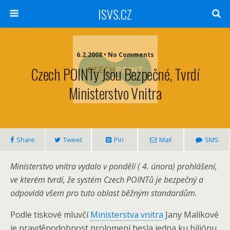
ISVS.CZ
6.2.2008 • No Comments
Czech POINTy Jsou Bezpečné, Tvrdí
Ministerstvo Vnitra
Share
Tweet
Pin
Mail
SMS
Ministerstvo vnitra vydalo v pondělí ( 4. února) prohlášení,
ve kterém tvrdí, že systém Czech POINTů je bezpečný a
odpovídá všem pro tuto oblast běžným standardům.
Podle tiskové mluvčí
Ministerstva vnitra
Jany Malíkové
je pravděpodobnost prolomení hesla jedna ku biliónu.