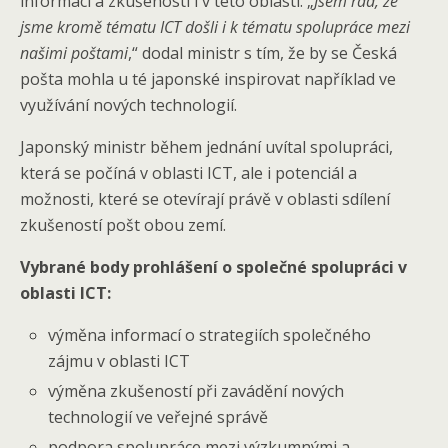
informací a zkušeností i v této oblasti. „
Jsem rád, že
jsme kromě tématu ICT došli i k tématu spolupráce mezi
našimi poštami
,“ dodal ministr s tím, že by se Česká
pošta mohla u té japonské inspirovat například ve
využívání nových technologií.
Japonský ministr během jednání uvítal spolupráci,
která se počíná v oblasti ICT, ale i potenciál a
možnosti, které se otevírají právě v oblasti sdílení
zkušeností pošt obou zemí.
Vybrané body prohlášení o společné spolupráci v
oblasti ICT:
výměna informací o strategiích společného
zájmu v oblasti ICT
výměna zkušeností při zavádění nových
technologií ve veřejné správě
podpora spolupráce mezi výzkumnými a