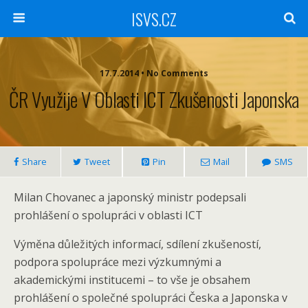
ISVS.CZ
17.7.2014 • No Comments
ČR Využije V Oblasti ICT Zkušenosti Japonska
Share
Tweet
Pin
Mail
SMS
Milan Chovanec a japonský ministr podepsali
prohlášení o spolupráci v oblasti ICT
Výměna důležitých informací, sdílení zkušeností,
podpora spolupráce mezi výzkumnými a
akademickými institucemi – to vše je obsahem
prohlášení o společné spolupráci Česka a Japonska v