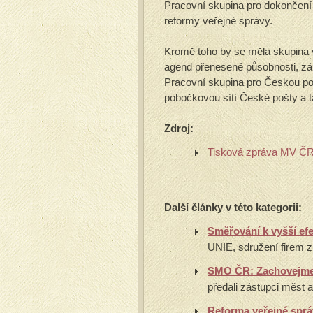
Pracovní skupina pro dokončení r
reformy veřejné správy.
Kromě toho by se měla skupina 
agend přenesené působnosti, zák
Pracovní skupina pro Českou po
pobočkovou sítí České pošty a t
Zdroj:
Tisková zpráva MV Č
Další články v této kategorii:
Směřování k vyšší efe
UNIE, sdružení firem z 
SMO ČR: Zachovejme 
předali zástupci měst a 
Reforma veřejné sprá