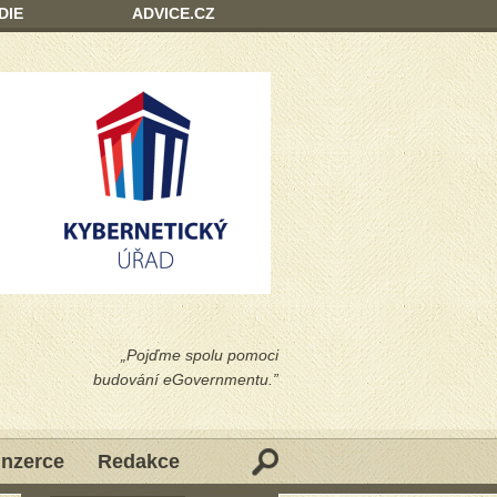
DIE
ADVICE.CZ
„Pojďme spolu pomoci
budování eGovernmentu.”
Inzerce
Redakce