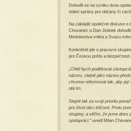
Dohodli se na vzniku dvou spole
státní správy pro občany či za
Na základě společné diskuse o té
Chovanec a Dan Jiránek dohodli
Ministerstva vnitra a Svazu měst
Konkrétně jde o pracovní skupin
pro Českou poštu a bezpečnost.
„Chtěl bych poděkovat zástupcům
názoru, stejně jako názoru předs
chceme reformovat tak, aby její
obcím.
Stejně tak za svojí prioritu pov
pro život obcí klíčové. Proto js
skupiny, a věřím, že jsme dnes 
spolupráci.“
uvedl Milan Chovan