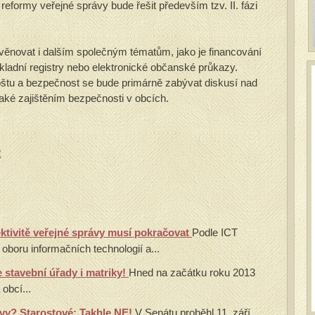
eformy veřejné správy bude řešit především tzv. II. fázi
věnovat i dalším společným tématům, jako je financování
ladní registry nebo elektronické občanské průkazy.
štu a bezpečnost se bude primárně zabývat diskusí nad
aké zajištěním bezpečnosti v obcích.
R
ktivitě veřejné správy musí pokračovat
Podle ICT
oboru informačních technologií a...
stavební úřady i matriky!
Hned na začátku roku 2013
obcí...
vy? Starostové: Takhle NE!
V Senátu proběhl 11. září