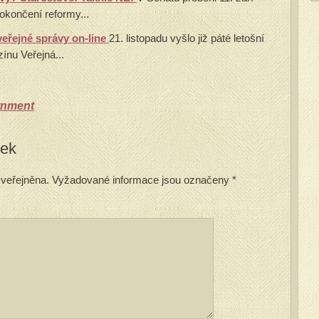
okončení reformy...
 veřejné správy on-line
21. listopadu vyšlo již páté letošní
ínu Veřejná...
rnment
vek
veřejněna.
Vyžadované informace jsou označeny
*