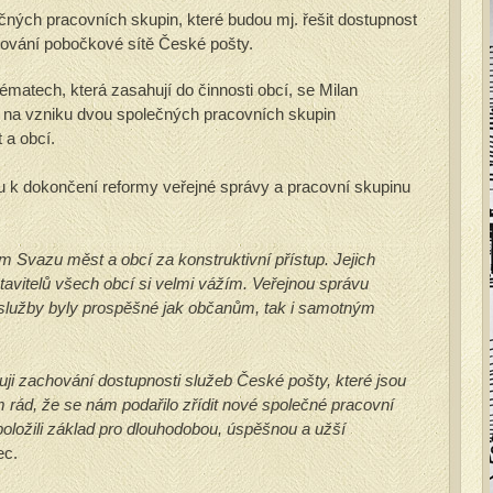
čných pracovních skupin, které budou mj. řešit dostupnost
chování pobočkové sítě České pošty.
matech, která zasahují do činnosti obcí, se Milan
 na vzniku dvou společných pracovních skupin
 a obcí.
u k dokončení reformy veřejné správy a pracovní skupinu
 Svazu měst a obcí za konstruktivní přístup. Jejich
tavitelů všech obcí si velmi vážím. Veřejnou správu
 služby byly prospěšné jak občanům, tak i samotným
ažuji zachování dostupnosti služeb České pošty, které jsou
em rád, že se nám podařilo zřídit nové společné pracovní
položili základ pro dlouhodobou, úspěšnou a užší
ec.