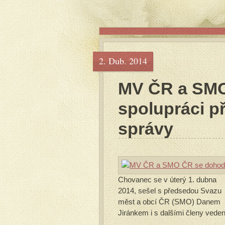
2. Dub. 2014
MV ČR a SMO
spolupráci př
správy
Chovanec se v úterý 1. dubna
2014, sešel s předsedou Svazu
měst a obcí ČR (SMO) Danem
Jiránkem i s dalšími členy veden