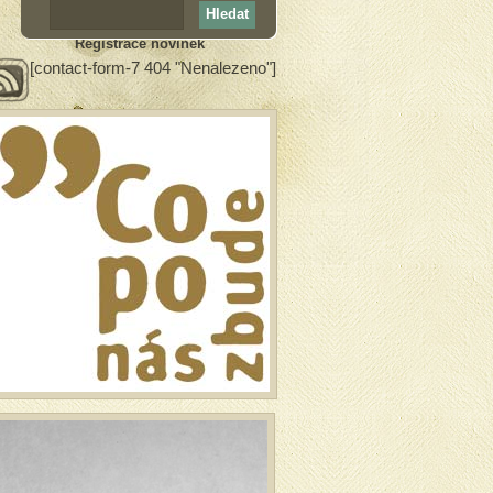
Registrace novinek
[contact-form-7 404 "Nenalezeno"]