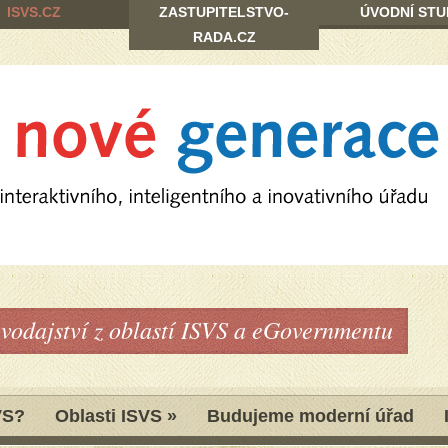
ISVS.CZ
ZASTUPITELSTVO-
ÚVODNÍ STU
RADA.CZ
avodajství z oblastí ISVS a eGovernmentu
VS?
Oblasti ISVS
»
Budujeme moderní úřad