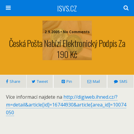
ISVS.CZ
2.9.2005 • No Comments
Česká Pošta Nabízí Elektronický Podpis Za
190 Kč
Share
Tweet
Pin
Mail
SMS
Více informací najdete na
http://digiweb.ihned.cz/?
m=detail&article[id]=16744930&article[area_id]=10074
050