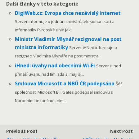
Další články v této kategorii:
DigiWeb.cz: Evropa chce nezávislý internet
Server informuje o jednání ministrů telekomunikací a
informatiky Evropské unie.Jak...
Ministr Vladimír Mlynář rezignoval na post
ministra informatiky
Server iHNed informuje o
rezignaci Vladimíra Mlynáře na post ministra...
iHned: úvahy nad obecními Wi-Fi
Server iHned
přináší úvahu nad tím, zda si mají si...
Smlouva Microsoft a NBÚ ČR podepsána
Šéf
společnosti Microsoft Bill Gates podepsal smlouvu s
Národním bezpečnostním...
Previous Post
Next Post