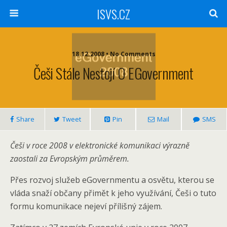
ISVS.CZ
18.12.2008 • No Comments
Češi Stále Nestojí O EGovernment
Share
Tweet
Pin
Mail
SMS
Češi v roce 2008 v elektronické komunikaci výrazně
zaostali za Evropským průměrem.
Přes rozvoj služeb eGovernmentu a osvětu, kterou se
vláda snaží občany přimět k jeho využívání, Češi o tuto
formu komunikace nejeví přílišný zájem.