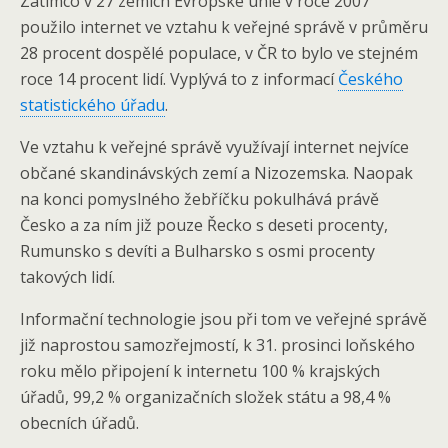
Zatímco v 27 zemích Evropské unie v roce 2007
použilo internet ve vztahu k veřejné správě v průměru
28 procent dospělé populace, v ČR to bylo ve stejném
roce 14 procent lidí. Vyplývá to z informací
Českého
statistického úřadu
.
Ve vztahu k veřejné správě využívají internet nejvíce
občané skandinávských zemí a Nizozemska. Naopak
na konci pomyslného žebříčku pokulhává právě
Česko a za ním již pouze Řecko s deseti procenty,
Rumunsko s devíti a Bulharsko s osmi procenty
takových lidí.
Informační technologie jsou při tom ve veřejné správě
již naprostou samozřejmostí, k 31. prosinci loňského
roku mělo připojení k internetu 100 % krajských
úřadů, 99,2 % organizačních složek státu a 98,4 %
obecních úřadů.