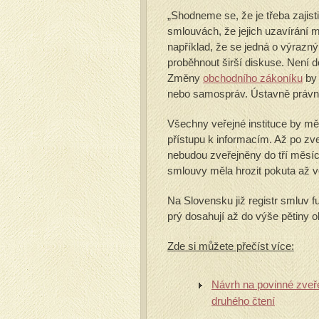
„Shodneme se, že je třeba zajist
smlouvách, že jejich uzavírání m
například, že se jedná o výrazn
proběhnout širší diskuse. Není 
Změny
obchodního zákoníku
by 
nebo samospráv. Ústavně právní 
Všechny veřejné instituce by mě
přístupu k informacím. Až po zve
nebudou zveřejněny do tří měsíců
smlouvy měla hrozit pokuta až ve
Na Slovensku již registr smluv f
prý dosahují až do výše pětiny 
Zde si můžete přečíst více:
Návrh na povinné zveře
druhého čtení