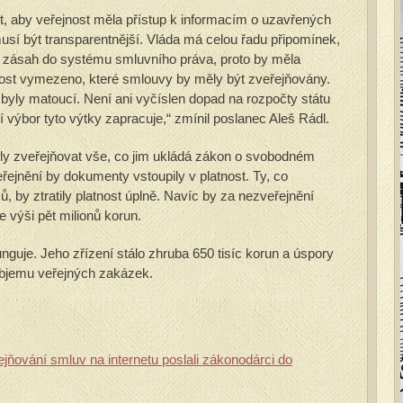
it, aby veřejnost měla přístup k informacím o uzavřených
usí být transparentnější. Vláda má celou řadu připomínek,
ý zásah do systému smluvního práva, proto by měla
dost vymezeno, které smlouvy by měly být zveřejňovány.
byly matoucí. Není ani vyčíslen dopad na rozpočty státu
výbor tyto výtky zapracuje,“ zmínil poslanec Aleš Rádl.
ly zveřejňovat vše, co jim ukládá zákon o svobodném
řejnění by dokumenty vstoupily v platnost. Ty, co
, by ztratily platnost úplně. Navíc by za nezveřejnění
 výši pět milionů korun.
unguje. Jeho zřízení stálo zhruba 650 tisíc korun a úspory
objemu veřejných zakázek.
jňování smluv na internetu poslali zákonodárci do