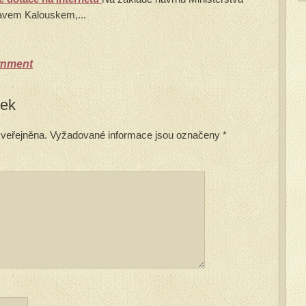
slavem Kalouskem,...
rnment
vek
veřejněna.
Vyžadované informace jsou označeny
*