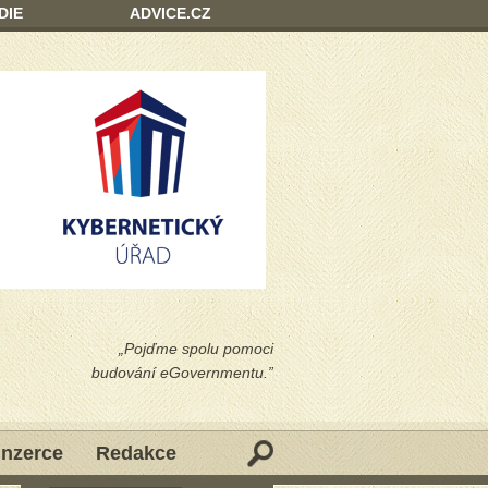
DIE
ADVICE.CZ
„Pojďme spolu pomoci
budování eGovernmentu.”
Inzerce
Redakce