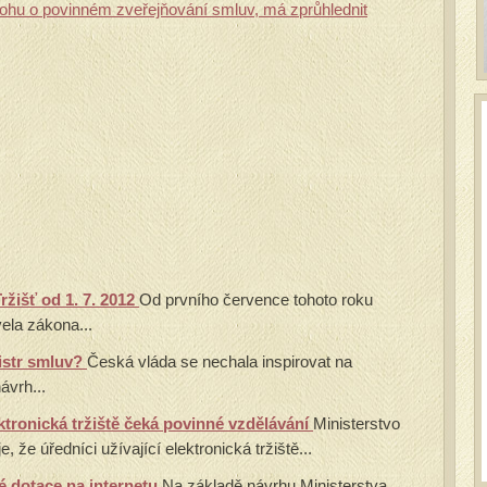
dlohu o povinném zveřejňování smluv, má zprůhlednit
ržišť od 1. 7. 2012
Od prvního července tohoto roku
vela zákona...
istr smluv?
Česká vláda se nechala inspirovat na
ávrh...
ektronická tržiště čeká povinné vzdělávání
Ministerstvo
e, že úředníci užívající elektronická tržiště...
é dotace na internetu
Na základě návrhu Ministerstva