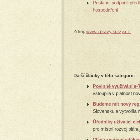
Poslanci podpořili pře
hospodaření
Zdroj:
www.zpravy.kurzy.cz
Další články v této kategorii:
Povinné využívání e-T
vstoupila v platnost no
Budeme mít nový reg
Slovensku a vytvořila n
Úředníky užívající el
pro místní rozvoj plánuj
Vláda zveřejní udělen