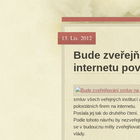
13. Lis. 2012
Bude zveřejň
internetu po
smluv všech veřejných institucí 
polostátních firem na internetu.
Poslala jej tak do druhého čtení.
Podle tohoto návrhu by nezveře
se v budoucnu měly zveřejňovat 
vlády.