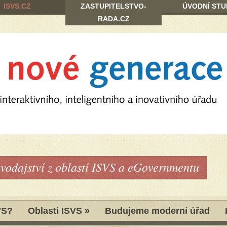
ISVS.CZ
ZASTUPITELSTVO-
ÚVODNÍ STU
RADA.CZ
avodajství z oblastí ISVS a eGovernmentu
VS?
Oblasti ISVS
»
Budujeme moderní úřad