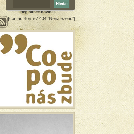
Registrace novinek
[contact-form-7 404 "Nenalezeno"]