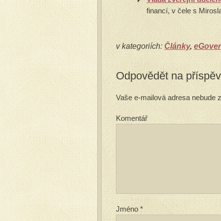
financí, v čele s Miro
v kategoriích:
Články
,
eGove
Odpovědět na příspě
Vaše e-mailová adresa nebude z
Komentář
Jméno
*