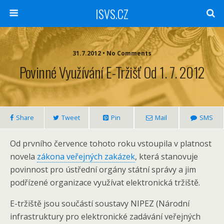
ISVS.CZ
31.7.2012 • No Comments
Povinné Využívání E-Tržišť Od 1. 7. 2012
Share
Tweet
Pin
Mail
SMS
Od prvního července tohoto roku vstoupila v platnost
novela
zákona veřejných zakázek
, která stanovuje
povinnost pro ústřední orgány státní správy a jim
podřízené organizace využívat elektronická tržiště.
E-tržiště jsou součástí soustavy NIPEZ (Národní
infrastruktury pro elektronické zadávání veřejných