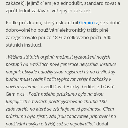
zakázek), jejímž cílem je zjednodušit, standardizovat a
zprůhlednit zadávání veřejných zakázek.
Podle průzkumu, který uskutečnil
Gemin.cz
, se v době
dobrovolného používání elektronický tržišť plně
zaregistrovalo pouze 18 % z celkového počtu 540
státních institucí.
„Většina státních orgánů možnost vyzkoušení nových
postupů na e-tržištích nové generace nevyužila. Instituce
naopak obvykle odložily svou registraci až na chvíli, kdy
budou muset reálně začít vypisovat veřejné zakázky v
novém systému
,“ uvedl David Horký, ředitel e-tržiště
Gemin.cz. „
Podle našeho průzkumu bylo na dvou
fungujících e-tržištích předregistrováno zhruba 180
zadavatelů, na které se vztahuje nová povinnost. Cílem
průzkumu bylo zjistit, zda jsou zadavatelé připraveni na
používání nových e-tržišť, což se nepotvrdilo
,“ dodal