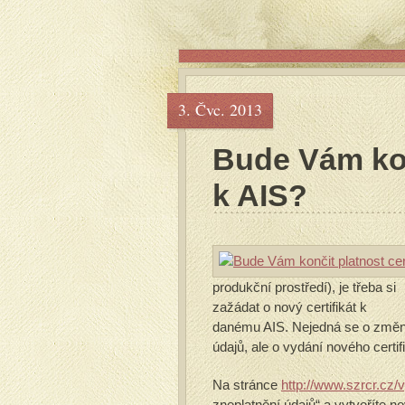
3. Čvc. 2013
Bude Vám konč
k AIS?
produkční prostředí), je třeba si
zažádat o nový certifikát k
danému AIS. Nejedná se o změ
údajů, ale o vydání nového certif
Na stránce
http://www.szrcr.cz/v
zneplatnění údajů“ a vytvoříte no