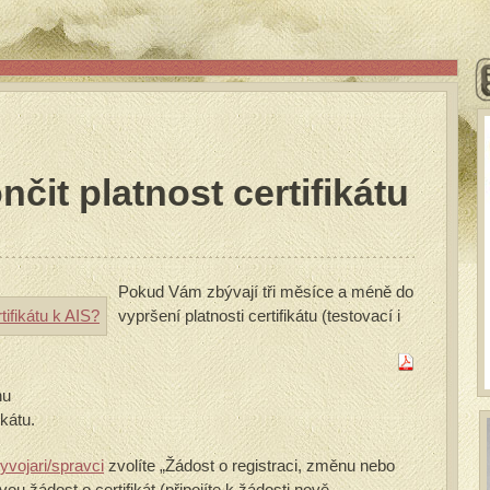
it platnost certifikátu
Pokud Vám zbývají tři měsíce a méně do
vypršení platnosti certifikátu (testovací i
nu
ikátu.
yvojari/spravci
zvolíte „Žádost o registraci, změnu nebo
vou žádost o certifikát (připojíte k žádosti nově