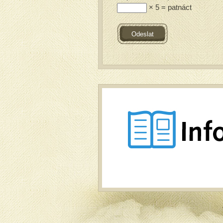
× 5 = patnáct