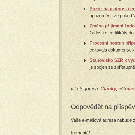
Pozor na platnost cer
upozornění, že pokud V
Změna přijímání žádos
žádosti o certifikáty do.
Procesní postup přip
editovala dokumenty, kt
Stanovisko SZR k vydá
je spojen se zpřístupně
v kategoriích:
Články
,
eGove
Odpovědět na příspě
Vaše e-mailová adresa nebude z
Komentář