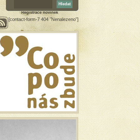
Registrace novinek
[contact-form-7 404 "Nenalezeno"]