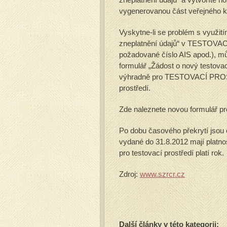
vygenerovanou část veřejného kl
Vyskytne-li se problém s využit
zneplatnění údajů“ v TESTOVACÍM
požadované číslo AIS apod.), mů
formulář „Žádost o nový testovací
výhradně pro TESTOVACÍ PROST
prostředí.
Zde naleznete novou formulář p
Po dobu časového překrytí jsou ob
vydané do 31.8.2012 mají platnost
pro testovací prostředí platí rok.
Zdroj:
www.szrcr.cz
Další články v této kategorii: