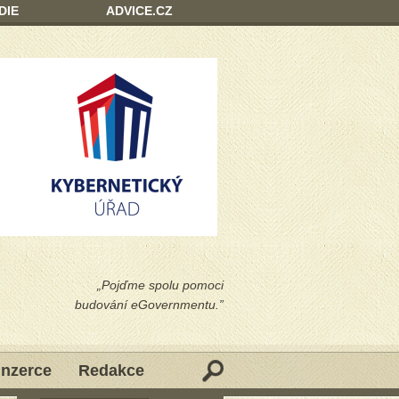
DIE
ADVICE.CZ
„Pojďme spolu pomoci
budování eGovernmentu.”
Inzerce
Redakce