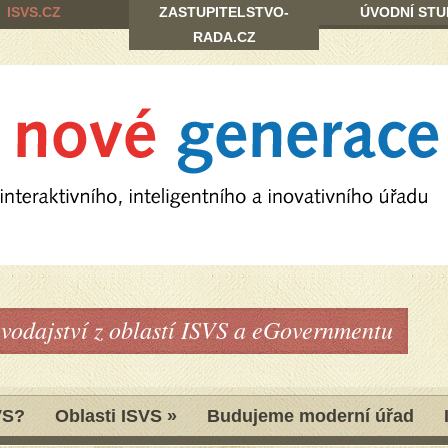
ISVS.CZ
ZASTUPITELSTVO-
ÚVODNÍ STU
RADA.CZ
avodajství z oblastí ISVS a eGovernmentu
VS?
Oblasti ISVS
»
Budujeme moderní úřad