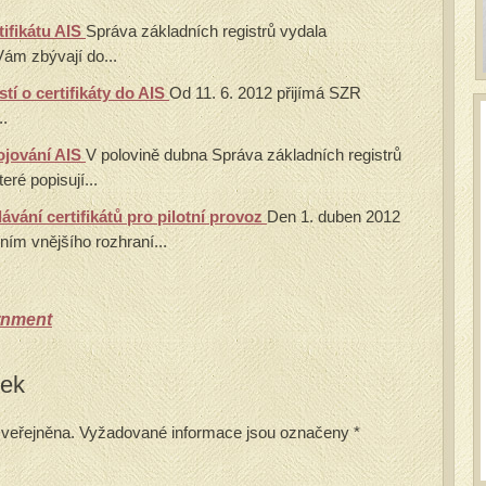
tifikátu AIS
Správa základních registrů vydala
ám zbývají do...
tí o certifikáty do AIS
Od 11. 6. 2012 přijímá SZR
..
ojování AIS
V polovině dubna Správa základních registrů
eré popisují...
vání certifikátů pro pilotní provoz
Den 1. duben 2012
ním vnějšího rozhraní...
rnment
vek
veřejněna.
Vyžadované informace jsou označeny
*