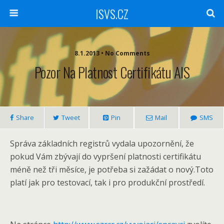
ISVS.CZ
8.1.2013 • No Comments
Pozor Na Platnost Certifikátu AIS
Share
Tweet
Pin
Mail
SMS
Správa základních registrů vydala upozornění, že
pokud Vám zbývají do vypršení platnosti certifikátu
méně než tři měsíce, je potřeba si zažádat o nový.Toto
platí jak pro testovací, tak i pro produkční prostředí.