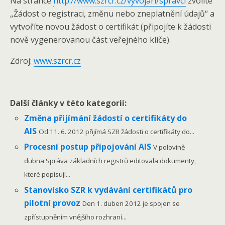
Na stránce
http://www.szrcr.cz/vyvojari/spravci
zvolíte
„Žádost o registraci, změnu nebo zneplatnění údajů“ a
vytvoříte novou žádost o certifikát (připojíte k žádosti
nově vygenerovanou část veřejného klíče).
Zdroj:
www.szrcr.cz
Další články v této kategorii:
Změna přijímání žádostí o certifikáty do
AIS
Od 11. 6. 2012 přijímá SZR žádosti o certifikáty do...
Procesní postup připojování AIS
V polovině
dubna Správa základních registrů editovala dokumenty,
které popisují...
Stanovisko SZR k vydávání certifikátů pro
pilotní provoz
Den 1. duben 2012 je spojen se
zpřístupněním vnějšího rozhraní...