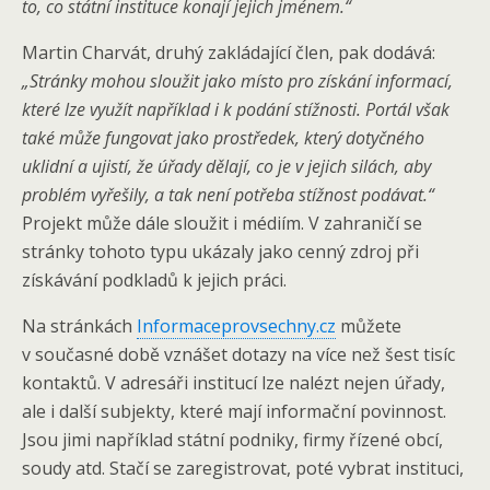
to, co státní instituce konají jejich jménem.“
Martin Charvát, druhý zakládající člen, pak dodává:
„Stránky mohou sloužit jako místo pro získání informací,
které lze využít například i k podání stížnosti. Portál však
také může fungovat jako prostředek, který dotyčného
uklidní a ujistí, že úřady dělají, co je v jejich silách, aby
problém vyřešily, a tak není potřeba stížnost podávat.“
Projekt může dále sloužit i médiím. V zahraničí se
stránky tohoto typu ukázaly jako cenný zdroj při
získávání podkladů k jejich práci.
Na stránkách
Informaceprovsechny.cz
můžete
v současné době vznášet dotazy na více než šest tisíc
kontaktů. V adresáři institucí lze nalézt nejen úřady,
ale i další subjekty, které mají informační povinnost.
Jsou jimi například státní podniky, firmy řízené obcí,
soudy atd. Stačí se zaregistrovat, poté vybrat instituci,