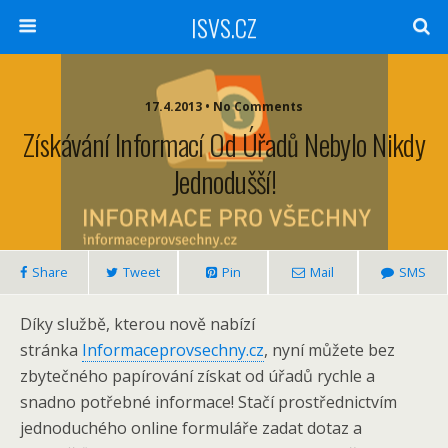
ISVS.CZ
17.4.2013 • No Comments
Získávání Informací Od Úřadů Nebylo Nikdy
Jednodušší!
Share
Tweet
Pin
Mail
SMS
Díky službě, kterou nově nabízí
stránka
Informaceprovsechny.cz
, nyní můžete bez
zbytečného papírování získat od úřadů rychle a
snadno potřebné informace! Stačí prostřednictvím
jednoduchého online formuláře zadat dotaz a