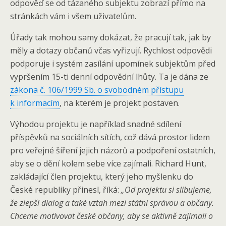
odpověď se od tázaného subjektu zobrazí přímo na
stránkách vám i všem uživatelům.
Úřady tak mohou samy dokázat, že pracují tak, jak by
měly a dotazy občanů včas vyřizují. Rychlost odpovědi
podporuje i systém zasílání upomínek subjektům před
vypršením 15-ti denní odpovědní lhůty. Ta je dána ze
zákona č. 106/1999 Sb. o svobodném přístupu
k informacím
, na kterém je projekt postaven.
Výhodou projektu je například snadné sdílení
příspěvků na sociálních sítích, což dává prostor lidem
pro veřejné šíření jejich názorů a podpoření ostatních,
aby se o dění kolem sebe více zajímali. Richard Hunt,
zakládající člen projektu, který jeho myšlenku do
České republiky přinesl, říká:
„Od projektu si slibujeme,
že zlepší dialog a také vztah mezi státní správou a občany.
Chceme motivovat české občany, aby se aktivně zajímali o