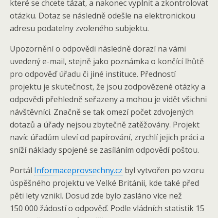
které se chcete tázat, a nakonec vyplnit a zkontrolovat
otázku. Dotaz se následně odešle na elektronickou
adresu podatelny zvoleného subjektu.
Upozornění o odpovědi následně dorazí na vámi
uvedený e-mail, stejně jako poznámka o končící lhůtě
pro odpověď úřadu či jiné instituce. Předností
projektu je skutečnost, že jsou zodpovězené otázky a
odpovědi přehledně seřazeny a mohou je vidět všichni
návštěvníci. Značně se tak omezí počet zdvojených
dotazů a úřady nejsou zbytečně zatěžovány. Projekt
navíc úřadům uleví od papírování, zrychlí jejich práci a
sníží náklady spojené se zasíláním odpovědí poštou.
Portál
Informaceprovsechny.cz
byl vytvořen po vzoru
úspěšného projektu ve Velké Británii, kde také před
pěti lety vznikl. Dosud zde bylo zasláno více než
150 000 žádostí o odpověď. Podle vládních statistik 15