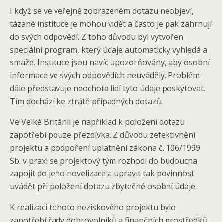
I když se ve veřejně zobrazeném dotazu neobjeví,
tázané instituce je mohou vidět a často je pak zahrnují
do svých odpovědí. Z toho důvodu byl vytvořen
speciální program, který údaje automaticky vyhledá a
smaže. Instituce jsou navíc upozorňovány, aby osobní
informace ve svých odpovědích neuváděly. Problém
dále představuje neochota lidí tyto údaje poskytovat.
Tím dochází ke ztrátě případných dotazů.
Ve Velké Británii je například k položení dotazu
zapotřebí pouze přezdívka. Z důvodu zefektivnění
projektu a podpoření uplatnění zákona č. 106/1999
Sb. v praxi se projektový tým rozhodl do budoucna
zapojit do jeho novelizace a upravit tak povinnost
uvádět při položení dotazu zbytečné osobní údaje.
K realizaci tohoto neziskového projektu bylo
zapotřebí řady dobrovolníků a finančních prostředků.