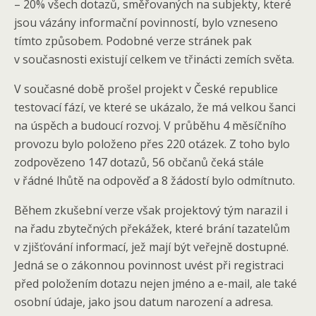
– 20% všech dotazů, směřovaných na subjekty, které
jsou vázány informační povinností, bylo vzneseno
tímto způsobem. Podobné verze stránek pak
v současnosti existují celkem ve třinácti zemích světa.
V současné době prošel projekt v České republice
testovací fází, ve které se ukázalo, že má velkou šanci
na úspěch a budoucí rozvoj. V průběhu 4 měsíčního
provozu bylo položeno přes 220 otázek. Z toho bylo
zodpovězeno 147 dotazů, 56 občanů čeká stále
v řádné lhůtě na odpověď a 8 žádostí bylo odmítnuto.
Během zkušební verze však projektový tým narazil i
na řadu zbytečných překážek, které brání tazatelům
v zjišťování informací, jež mají být veřejně dostupné.
Jedná se o zákonnou povinnost uvést při registraci
před položením dotazu nejen jméno a e-mail, ale také
osobní údaje, jako jsou datum narození a adresa.