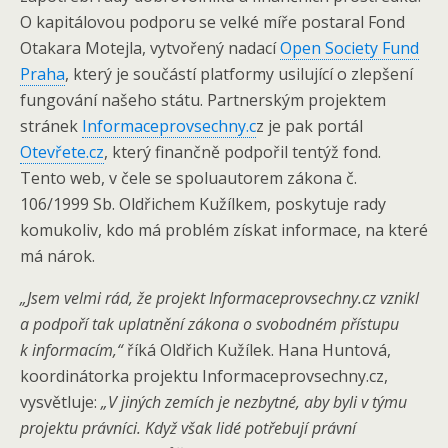
O kapitálovou podporu se velké míře postaral Fond
Otakara Motejla, vytvořený nadací
Open Society Fund
Praha
, který je součástí platformy usilující o zlepšení
fungování našeho státu. Partnerským projektem
stránek
Informaceprovsechny.c
z je pak portál
Otevřete.cz
, který finančně podpořil tentýž fond.
Tento web, v čele se spoluautorem zákona č.
106/1999 Sb. Oldřichem Kužílkem, poskytuje rady
komukoliv, kdo má problém získat informace, na které
má nárok.
„Jsem velmi rád, že projekt Informaceprovsechny.cz vznikl
a podpoří tak uplatnění zákona o svobodném přístupu
k informacím,“
říká Oldřich Kužílek. Hana Huntová,
koordinátorka projektu Informaceprovsechny.cz,
vysvětluje:
„V jiných zemích je nezbytné, aby byli v týmu
projektu právníci. Když však lidé potřebují právní