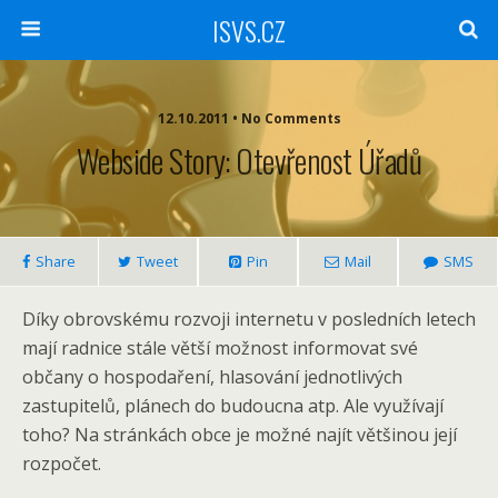
ISVS.CZ
12.10.2011 • No Comments
Webside Story: Otevřenost Úřadů
Share
Tweet
Pin
Mail
SMS
Díky obrovskému rozvoji internetu v posledních letech
mají radnice stále větší možnost informovat své
občany o hospodaření, hlasování jednotlivých
zastupitelů, plánech do budoucna atp. Ale využívají
toho? Na stránkách obce je možné najít většinou její
rozpočet.