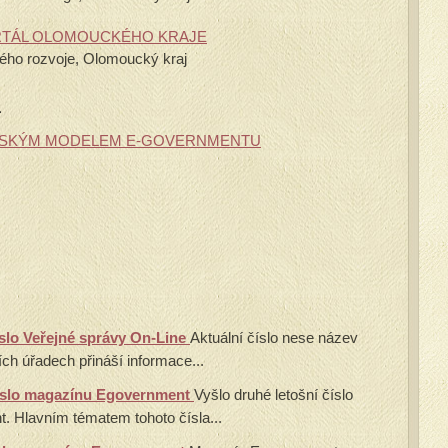
ORTÁL OLOMOUCKÉHO KRAJE
kého rozvoje, Olomoucký kraj
L
USKÝM MODELEM E-GOVERNMENTU
číslo Veřejné správy On-Line
Aktuální číslo nese název
ích úřadech přináší informace...
číslo magazínu Egovernment
Vyšlo druhé letošní číslo
 Hlavním tématem tohoto čísla...