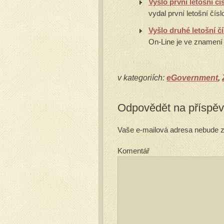
Vyšlo první letošní 
vydal první letošní čís
Vyšlo druhé letošní č
On-Line je ve znamení
v kategoriích:
eGovernment
,
Odpovědět na příspě
Vaše e-mailová adresa nebude z
Komentář