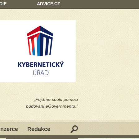
DIE
ADVICE.CZ
„Pojďme spolu pomoci
budování eGovernmentu.”
Inzerce
Redakce