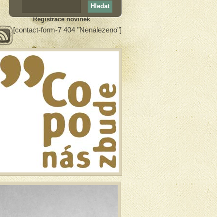
Registrace novinek
[contact-form-7 404 "Nenalezeno"]