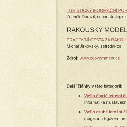
TURISTICKÝ IFORMAČNÍ P
Zdeněk Dorazil, odbor strategic
RAKOUSKÝ MODE
PRACOVNÍ CESTA ZA RAKO
Michal Jirkovský, šéfredaktor
Zdroj:
www.egovernment.cz
Další články v této kategorii:
Vyšlo čtvrté letošní 
Informatika na stavebn
Vyšlo druhé letošní 
magazínu Egovernment.