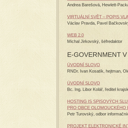
Andrea Barešová, Hewlett-Pack
VIRTUÁLNÍ SVĚT – POPIS VL
Václav Pravda, Pavel Bačkovsk
WEB 2.0
Michal Jirkovský, šéfredaktor
E-GOVERNMENT V
ÚVODNÍ SLOVO
RNDr. Ivan Kosatík, hejtman, O
ÚVODNÍ SLOVO
Bc. Ing. Libor Kolář, ředitel kra
HOSTING IS SPISOVÝCH S
PRO OBCE OLOMOUCKÉHO KR
Petr Turovský, odbor informační
PROJEKT ELEKTRONICKÉ IN