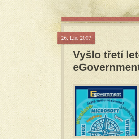
26. Lis. 2007
Vyšlo třetí l
eGovernmen