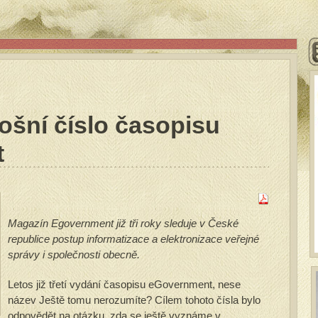
etošní číslo časopisu
t
Magazín Egovernment již tři roky sleduje v České
republice postup informatizace a elektronizace veřejné
správy i společnosti obecně.
Letos již třetí vydání časopisu eGovernment, nese
název Ještě tomu nerozumíte? Cílem tohoto čísla bylo
odpovědět na otázku, zda se ještě vyznáme v