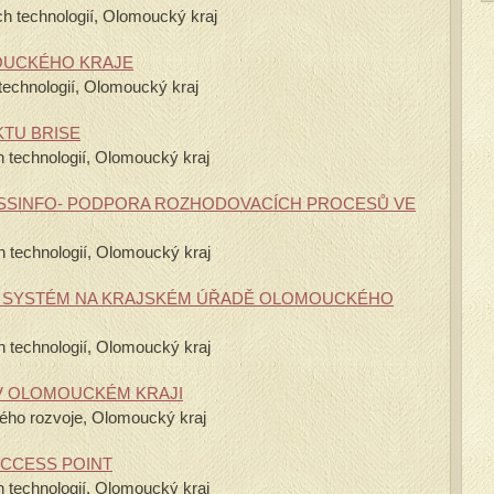
ch technologií, Olomoucký kraj
OUCKÉHO KRAJE
technologií, Olomoucký kraj
TU BRISE
h technologií, Olomoucký kraj
LESSINFO- PODPORA ROZHODOVACÍCH PROCESŮ VE
h technologií, Olomoucký kraj
 SYSTÉM NA KRAJSKÉM ÚŘADĚ OLOMOUCKÉHO
h technologií, Olomoucký kraj
V OLOMOUCKÉM KRAJI
kého rozvoje, Olomoucký kraj
ACCESS POINT
 technologií, Olomoucký kraj