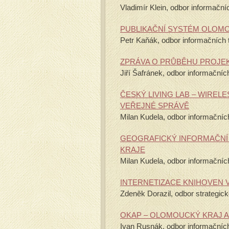
Vladimír Klein, odbor informační
PUBLIKAČNÍ SYSTÉM OLOM
Petr Kaňák, odbor informačních 
ZPRÁVA O PRŮBĚHU PROJEK
Jiří Šafránek, odbor informačníc
ČESKÝ LIVING LAB – WIRE
VEŘEJNÉ SPRÁVĚ
Milan Kudela, odbor informačníc
GEOGRAFICKÝ INFORMAČNÍ
KRAJE
Milan Kudela, odbor informačníc
INTERNETIZACE KNIHOVEN 
Zdeněk Dorazil, odbor strategic
OKAP – OLOMOUCKÝ KRAJ 
Ivan Rusnák, odbor informačních