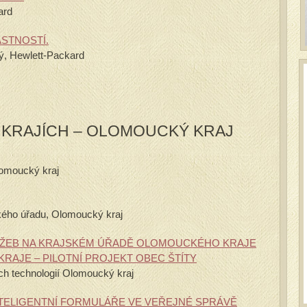
ard
ASTNOSTÍ.
ý, Hewlett-Packard
 KRAJÍCH – OLOMOUCKÝ KRAJ
lomoucký kraj
jského úřadu, Olomoucký kraj
LUŽEB NA KRAJSKÉM ÚŘADĚ OLOMOUCKÉHO KRAJE
AJE – PILOTNÍ PROJEKT OBEC ŠTÍTY
ch technologií Olomoucký kraj
TELIGENTNÍ FORMULÁŘE VE VEŘEJNÉ SPRÁVĚ