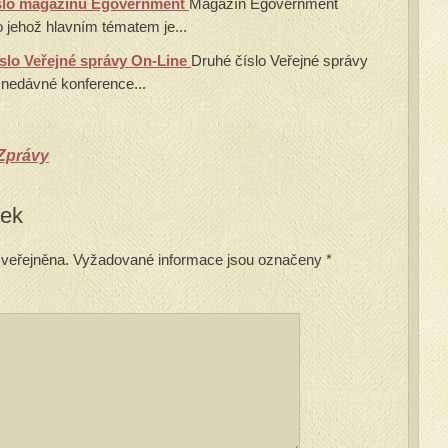
číslo magazínu Egovernment
Magazín Egovernment
lo jehož hlavním tématem je...
íslo Veřejné správy On-Line
Druhé číslo Veřejné správy
 nedávné konference...
Zprávy
vek
veřejněna.
Vyžadované informace jsou označeny
*