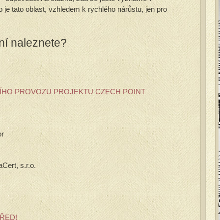
 je tato oblast, vzhledem k rychlého nárůstu, jen pro
ní naleznete?
ÍHO PROVOZU PROJEKTU CZECH POINT
or
Cert, s.r.o.
ŘED!