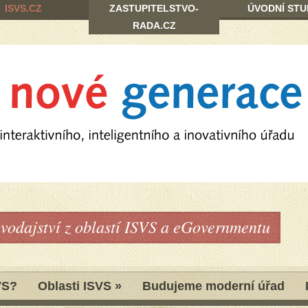
ISVS.CZ
ZASTUPITELSTVO-
ÚVODNÍ STU
RADA.CZ
avodajství z oblastí ISVS a eGovernmentu
VS?
Oblasti ISVS
»
Budujeme moderní úřad