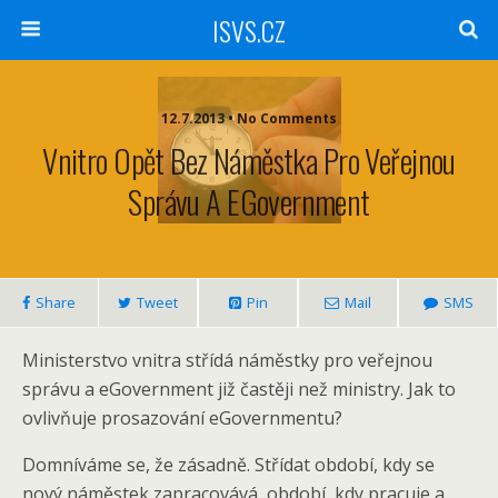
ISVS.CZ
12.7.2013 • No Comments
Vnitro Opět Bez Náměstka Pro Veřejnou
Správu A EGovernment
Share
Tweet
Pin
Mail
SMS
Ministerstvo vnitra střídá náměstky pro veřejnou
správu a eGovernment již častěji než ministry. Jak to
ovlivňuje prosazování eGovernmentu?
Domníváme se, že zásadně. Střídat období, kdy se
nový náměstek zapracovává, období, kdy pracuje a