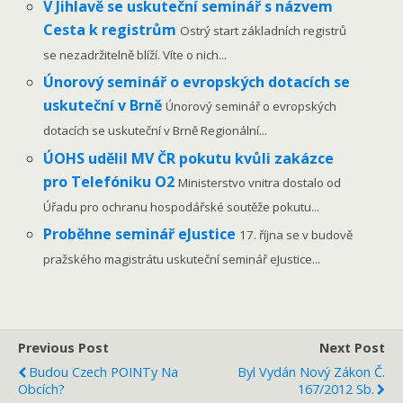
V Jihlavě se uskuteční seminář s názvem
Cesta k registrům
Ostrý start základních registrů
se nezadržitelně blíží. Víte o nich...
Únorový seminář o evropských dotacích se
uskuteční v Brně
Únorový seminář o evropských
dotacích se uskuteční v Brně Regionální...
ÚOHS udělil MV ČR pokutu kvůli zakázce
pro Telefóniku O2
Ministerstvo vnitra dostalo od
Úřadu pro ochranu hospodářské soutěže pokutu...
Proběhne seminář eJustice
17. října se v budově
pražského magistrátu uskuteční seminář eJustice...
Previous Post
Next Post
Budou Czech POINTy Na
Byl Vydán Nový Zákon Č.
Obcích?
167/2012 Sb.