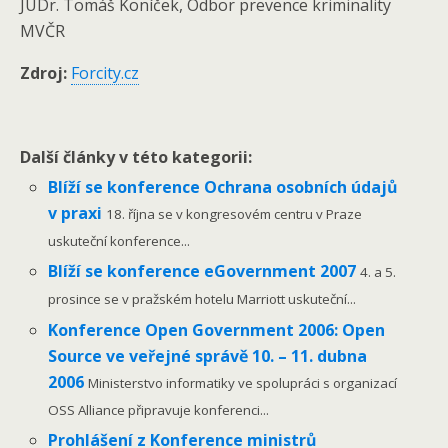
JUDr. Tomáš Koníček, Odbor prevence kriminality
MVČR
Zdroj:
Forcity.cz
Další články v této kategorii:
Blíží se konference Ochrana osobních údajů
v praxi
18. října se v kongresovém centru v Praze
uskuteční konference...
Blíží se konference eGovernment 2007
4. a 5.
prosince se v pražském hotelu Marriott uskuteční...
Konference Open Government 2006: Open
Source ve veřejné správě 10. – 11. dubna
2006
Ministerstvo informatiky ve spolupráci s organizací
OSS Alliance připravuje konferenci...
Prohlášení z Konference ministrů