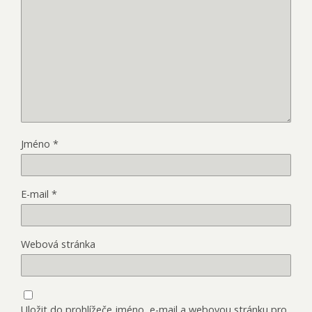
Jméno
*
E-mail
*
Webová stránka
Uložit do prohlížeče jméno, e-mail a webovou stránku pro