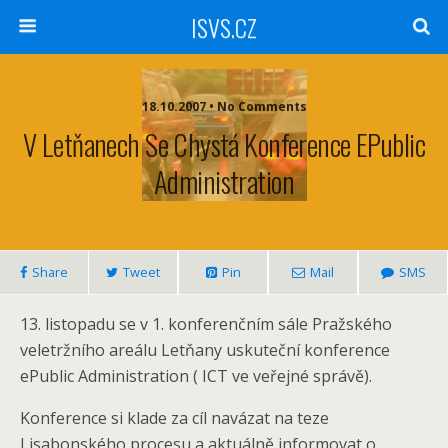
ISVS.CZ
18.10.2007 • No Comments
V Letňanech Se Chystá Konference EPublic
Administration
Share
Tweet
Pin
Mail
SMS
13. listopadu se v 1. konferenčním sále Pražského
veletržního areálu Letňany uskuteční konference
ePublic Administration ( ICT ve veřejné správě).
Konference si klade za cíl navázat na teze
Lisabonského procesu a aktuálně informovat o