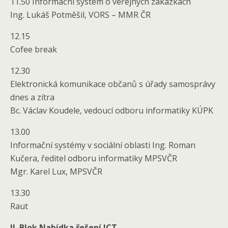
11.50 Informační systém o veřejných zakázkách
Ing. Lukáš Potměšil, VORS – MMR ČR
12.15
Cofee break
12.30
Elektronická komunikace občanů s úřady samosprávy
dnes a zítra
Bc. Václav Koudele, vedoucí odboru informatiky KÚPK
13.00
Informační systémy v sociální oblasti Ing. Roman
Kučera, ředitel odboru informatiky MPSVČR
Mgr. Karel Lux, MPSVČR
13.30
Raut
II. Blok Nabídka řešení ICT