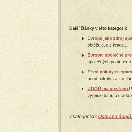
Další články v této kategorii:
Evropa jako zdroj s
obtěžuje, ale krade...
Evropa: společně pr
společných postupech.
První pokuty za spam
první pokuty za zasílá
ÚOOÚ má otevřeno
P
vyneslo tomuto úřadu 2.
v kategoriích:
Ochrana údajů