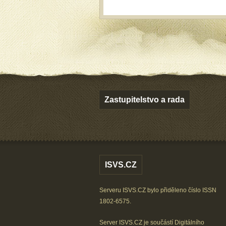
Zastupitelstvo a rada
ISVS.CZ
Serveru ISVS.CZ bylo přiděleno číslo ISSN
1802-6575.
Server ISVS.CZ je součástí
Digitálního