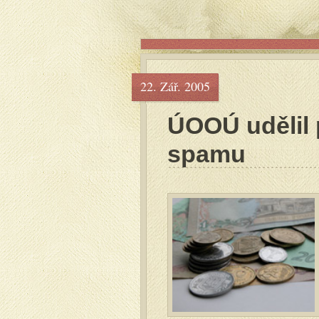
22. Zář. 2005
ÚOOÚ udělil 
spamu