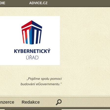
DIE
ADVICE.CZ
„Pojďme spolu pomoci
budování eGovernmentu.”
Inzerce
Redakce