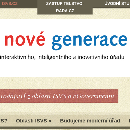
ISVS.CZ
ZASTUPITELSTVO-
ÚVODNÍ STU
RADA.CZ
avodajství z oblastí ISVS a eGovernmentu
VS?
Oblasti ISVS
»
Budujeme moderní úřad