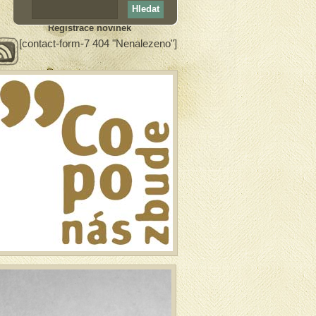
Registrace novinek
[contact-form-7 404 "Nenalezeno"]