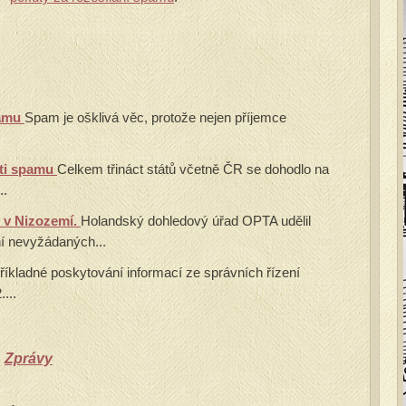
pamu
Spam je ošklivá věc, protože nejen příjemce
oti spamu
Celkem třináct států včetně ČR se dohodlo na
..
 v Nizozemí.
Holandský dohledový úřad OPTA udělil
ní nevyžádaných...
říkladné poskytování informací ze správních řízení
...
,
Zprávy