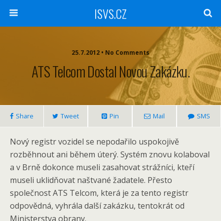
ISVS.CZ
25.7.2012 • No Comments
ATS Telcom Dostal Novou Zakázku.
Share
Tweet
Pin
Mail
SMS
Nový registr vozidel se nepodařilo uspokojivě
rozběhnout ani během úterý. Systém znovu kolaboval
a v Brně dokonce museli zasahovat strážníci, kteří
museli uklidňovat naštvané žadatele. Přesto
společnost ATS Telcom, která je za tento registr
odpovědná, vyhrála další zakázku, tentokrát od
Ministerstva obrany.